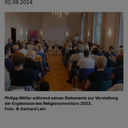
02.09.2024
Philipp Möller während seines Statements zur Vorstellung
Di
der Ergebnisse des Religionsmonitors 2023.
Ha
Foto: © Gerhard Lein
Er
Ar
Fo