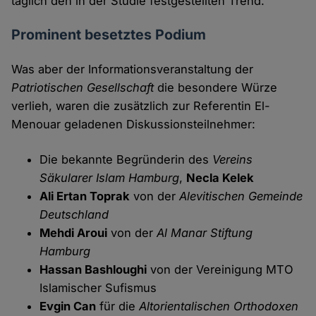
täglich den in der Studie festgestellten Trend.
Prominent besetztes Podium
Was aber der Informationsveranstaltung der
Patriotischen Gesellschaft
die besondere Würze
verlieh, waren die zusätzlich zur Referentin El-
Menouar geladenen Diskussionsteilnehmer:
Die bekannte Begründerin des
Vereins
Säkularer Islam Hamburg
,
Necla Kelek
Ali Ertan Toprak
von der
Alevitischen Gemeinde
Deutschland
Mehdi Aroui
von der
Al Manar Stiftung
Hamburg
Hassan Bashloughi
von der Vereinigung MTO
Islamischer Sufismus
Evgin Can
für die
Altorientalischen Orthodoxen