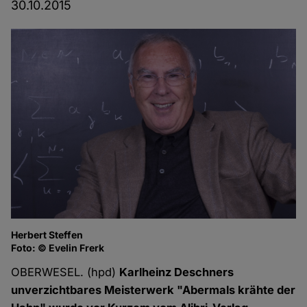
30.10.2015
Herbert Steffen
Foto: © Evelin Frerk
OBERWESEL. (hpd)
Karlheinz Deschners
unverzichtbares Meisterwerk "Abermals krähte der