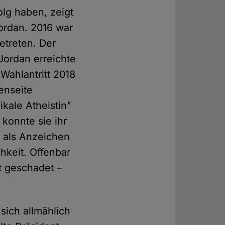
lg haben, zeigt
ordan. 2016 war
etreten. Der
Jordan erreichte
Wahlantritt 2018
enseite
kale Atheistin"
 konnte sie ihr
g als Anzeichen
hkeit. Offenbar
t geschadet –
sich allmählich