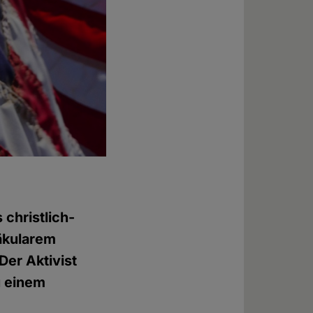
christlich-
äkularem
Der Aktivist
u einem