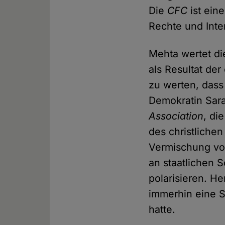
Die
CFC
ist ein
Rechte und Inte
Mehta wertet di
als Resultat der
zu werten, dass
Demokratin Sara
Association
, di
des christlichen
Vermischung von
an staatlichen 
polarisieren. H
immerhin eine S
hatte.