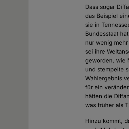
Dass sogar Diff
das Beispiel ei
sie in Tennesse
Bundesstaat hat
nur wenig mehr 
sei ihre Weltan
geworden, wie M
und stempelte si
Wahlergebnis ve
für ein verände
hätten die Diff
was früher als T
Hinzu kommt, da