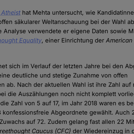
 Atheist
hat Mehta untersucht, wie Kandidatinn
offen säkularer Weltanschauung bei der Wahl a
e Analyse verwendete er eigene Daten sowie Ma
hought Equality
, einer Einrichtung der
American
t sich im Verlauf der letzten Jahre bei den A
ine deutliche und stetige Zunahme von offen
en ab. Nach der aktuellen Wahl ist ihre Zahl au
ei die Auszählungen noch nicht komplett vorlie
die Zahl von 5 auf 17, im Jahr 2018 waren es be
 konfessionsfreie Abgeordnete gewählt. Auch 
Zuwachs auf 72. Zudem gelang fast allen 22 Mi
Freethought Caucus
(CFC)
der Wiedereinzug in 