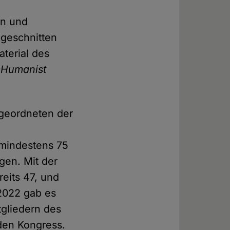
en und
bgeschnitten
terial des
 Humanist
bgeordneten der
f mindestens 75
gen. Mit der
reits 47, und
2022 gab es
tgliedern des
den Kongress.