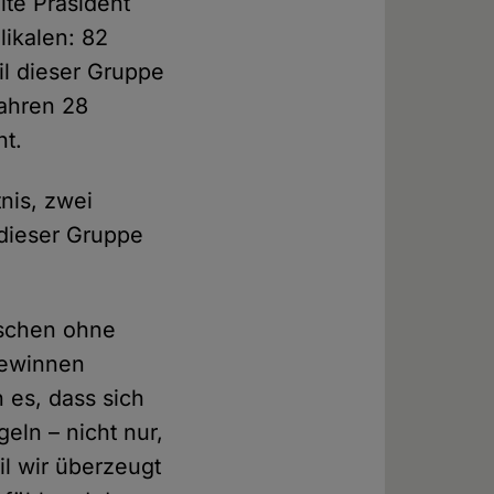
lte Präsident
ikalen: 82
l dieser Gruppe
Jahren 28
nt.
nis, zwei
 dieser Gruppe
nschen ohne
 gewinnen
 es, dass sich
eln – nicht nur,
il wir überzeugt