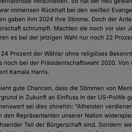
erhältnisse verschieben. So hat der neu gewäh
war immensen Rückhalt bei den weißen Evangel
en gaben ihm 2024 ihre Stimme. Doch der Antei
rschaft schrumpft. Machten sie noch vor vier 
ren es bei der jetzigen Wahl nur noch 22 Proze
4 Prozent der Wähler ohne religiöses Bekennt
s noch bei der Präsidentschaftswahl 2020. Von
ent Kamala Harris.
ieht gute Chancen, dass die Stimmen von Me
rgrund in Zukunft an Einfluss in der US-Politik
nswert sei dies ohnehin: "Atheisten verdienen
in den Repräsentanten unserer Nation widerspieg
chsender Teil der Bürgerschaft sind. Sondern we