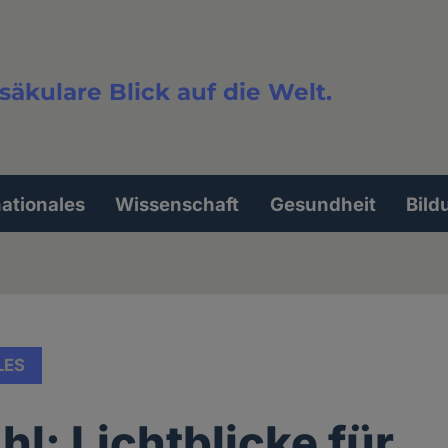
säkulare Blick auf die Welt.
extsuche
nationales
Wissenschaft
Gesundheit
Bild
LES
l: Lichtblicke für