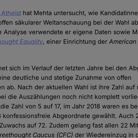
 Atheist
hat Mehta untersucht, wie Kandidatinn
offen säkularer Weltanschauung bei der Wahl a
e Analyse verwendete er eigene Daten sowie Ma
hought Equality
, einer Einrichtung der
American
t sich im Verlauf der letzten Jahre bei den A
ine deutliche und stetige Zunahme von offen
en ab. Nach der aktuellen Wahl ist ihre Zahl au
ei die Auszählungen noch nicht komplett vorlie
die Zahl von 5 auf 17, im Jahr 2018 waren es be
 konfessionsfreie Abgeordnete gewählt. Auch 
Zuwachs auf 72. Zudem gelang fast allen 22 Mi
Freethought Caucus
(CFC)
der Wiedereinzug in 