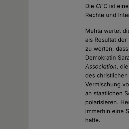
Die
CFC
ist ein
Rechte und Inte
Mehta wertet di
als Resultat der
zu werten, dass
Demokratin Sara
Association
, di
des christlichen
Vermischung von
an staatlichen 
polarisieren. H
immerhin eine S
hatte.