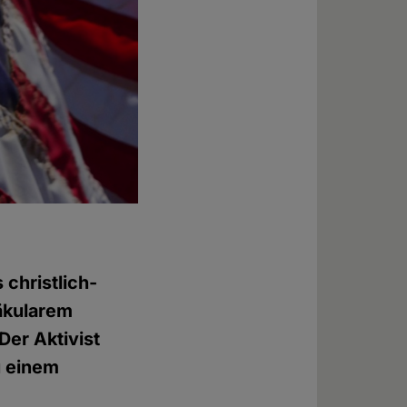
christlich-
äkularem
Der Aktivist
u einem