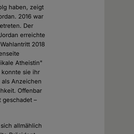
lg haben, zeigt
ordan. 2016 war
etreten. Der
Jordan erreichte
Wahlantritt 2018
enseite
kale Atheistin"
 konnte sie ihr
g als Anzeichen
hkeit. Offenbar
t geschadet –
sich allmählich