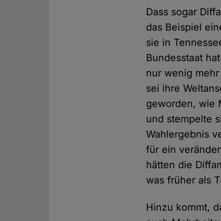
Dass sogar Diff
das Beispiel ei
sie in Tennesse
Bundesstaat hat
nur wenig mehr 
sei ihre Weltan
geworden, wie M
und stempelte si
Wahlergebnis ve
für ein verände
hätten die Diff
was früher als T
Hinzu kommt, da