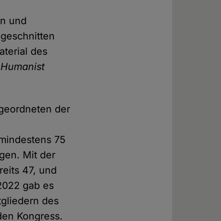
en und
bgeschnitten
terial des
 Humanist
bgeordneten der
f mindestens 75
gen. Mit der
reits 47, und
2022 gab es
tgliedern des
den Kongress.