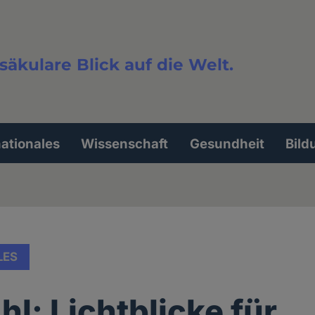
säkulare Blick auf die Welt.
extsuche
nationales
Wissenschaft
Gesundheit
Bild
LES
l: Lichtblicke für