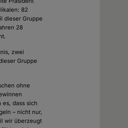
lte Präsident
ikalen: 82
l dieser Gruppe
Jahren 28
nt.
nis, zwei
 dieser Gruppe
nschen ohne
 gewinnen
 es, dass sich
eln – nicht nur,
il wir überzeugt