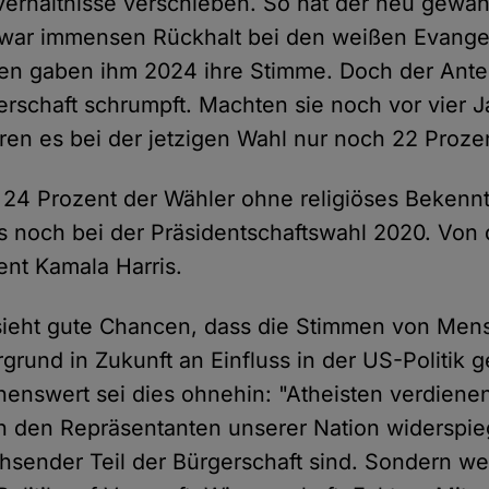
erhältnisse verschieben. So hat der neu gewäh
war immensen Rückhalt bei den weißen Evangel
en gaben ihm 2024 ihre Stimme. Doch der Antei
rschaft schrumpft. Machten sie noch vor vier 
ren es bei der jetzigen Wahl nur noch 22 Proze
4 Prozent der Wähler ohne religiöses Bekennt
s noch bei der Präsidentschaftswahl 2020. Von
ent Kamala Harris.
ieht gute Chancen, dass die Stimmen von Me
rgrund in Zukunft an Einfluss in der US-Politik
nswert sei dies ohnehin: "Atheisten verdienen
in den Repräsentanten unserer Nation widerspieg
chsender Teil der Bürgerschaft sind. Sondern we