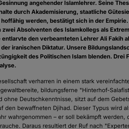
 Gesinnung angehender Islamlehrer. Seine Thes
nhalte durch Akademisierung, staatliche Gütesi
hoffähig werden, bestätigt sich in der Empirie
 zwei Absolventen des Islamkollegs als Extrem
 entlarvte den verbeamteten Lehrer Ali Fakih a
der iranischen Diktatur. Unsere Bildungslandsc
üngigkeit des Politischen Islam blenden. Drei Fä
alyse.
esellschaft verharren in einem stark vereinfach
gewaltbereite, bildungsferne "Hinterhof-Salafist"
nd ohne Deutschkenntnisse, sitzt auf dem Gebet
f den bewaffneten Djihad. Dieser Typus wird al
ahr wahrgenommen – er soll bekämpft werden, d
rauche. Daraus resultiert der Ruf nach "Experte