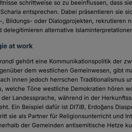
ltnisse schrittweise so zu beeinflussen, dass si
 Scharia entsprechen. Dabei präsentieren sie sic
s-, Bildungs- oder Dialogprojekten, rekrutieren 
 delegitimieren alternative Islaminterpretatione
ie at work
randi
gehört eine Kommunikationspolitik der zw
genüber dem westlichen Gemeinwesen, gibt man
ach innen jedoch herrschen Traditionalismus und
, welche Töne westliche Demokratien hören wo
n der Landessprache, während in der Herkunfts
t. Ein Beispiel dafür ist
DITIB
, Erdoğans Diasp
ritt sie als Partner für Religionsunterricht und I
nerhalb der Gemeinden antisemitische Hetze kur