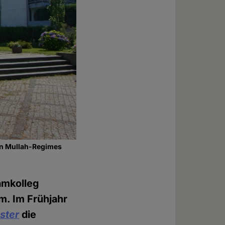
en Mullah-Regimes
amkolleg
m. Im Frühjahr
ster
die