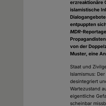
erzreaktionäre
islamistische I
Dialogangebote 
entpuppten sich
MDR
-Reportage
Propagandisten 
von der Doppelz
Muster, eine An
Staat und Zivilg
Islamismus: Der 
desintegriert u
Wartezustand au
eigentliche Gef
scheinbar missb