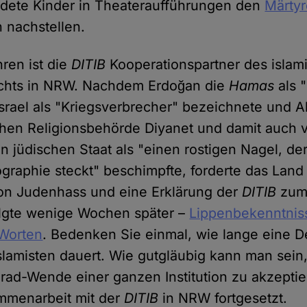
idete Kinder in Theateraufführungen den
Märty
n nachstellen.
hren ist die
DITIB
Kooperationspartner des islam
richts in NRW. Nachdem Erdoğan die
Hamas
als 
srael als "Kriegsverbrecher" bezeichnete und Al
chen Religionsbehörde Diyanet und damit auch
n jüdischen Staat als "einen rostigen Nagel, de
graphie steckt" beschimpfte, forderte das Lan
on Judenhass und eine Erklärung der
DITIB
zum 
folgte wenige Wochen später –
Lippenbekenntnis
 Worten
. Bedenken Sie einmal, wie lange eine D
slamisten dauert. Wie gutgläubig kann man sein
Grad-Wende einer ganzen Institution zu akzept
mmenarbeit mit der
DITIB
in NRW fortgesetzt.