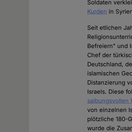
Soldaten verkle
Kurden
in Syrie
Seit etlichen Ja
Religionsunter
Befreiern" und I
Chef der türkis
Deutschland, de
islamischen Geo
Distanzierung v
Israels. Diese 
salbungsvollen
von einzelnen I
plötzliche 180-
wurde die Zusa