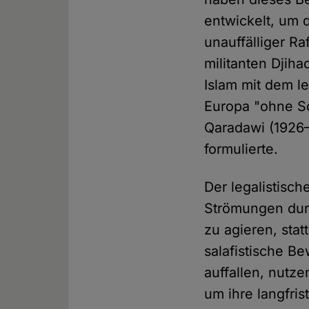
entwickelt, um 
unauffälliger R
militanten Djiha
Islam mit dem l
Europa "ohne Sc
Qaradawi (1926–
formulierte.
Der legalistisc
Strömungen durc
zu agieren, stat
salafistische 
auffallen, nutz
um ihre langfris