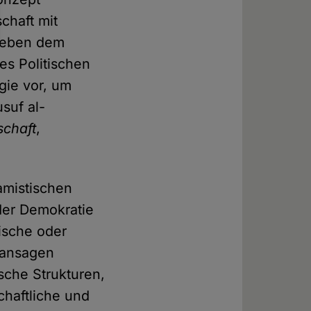
chaft mit
 Neben dem
es Politischen
gie vor, um
suf al-
schaft
,
amistischen
der Demokratie
tische oder
fansagen
sche Strukturen,
schaftliche und