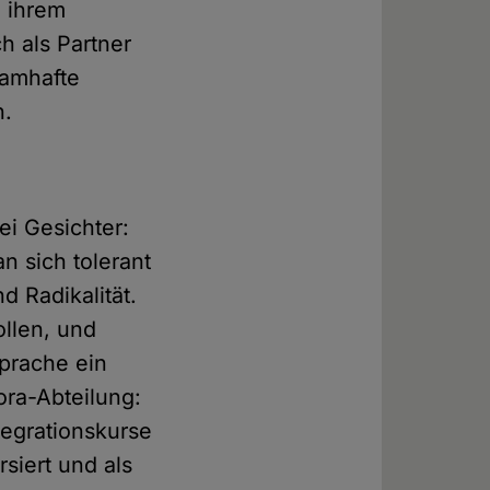
e ihrem
h als Partner
namhafte
n.
ei Gesichter:
 sich tolerant
 Radikalität.
llen, und
sprache ein
ora-Abteilung:
ntegrationskurse
siert und als