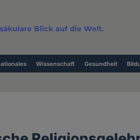
säkulare Blick auf die Welt.
extsuche
nationales
Wissenschaft
Gesundheit
Bild
sche Religionsgelehr