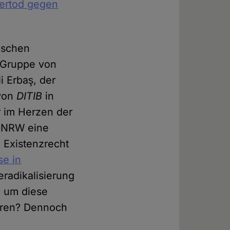
rertod gegen
ischen
"Gruppe von
i Erbaş, der
 von
DITIB
in
r im Herzen der
d NRW eine
Existenzrecht
se in
eradikalisierung
, um diese
ieren? Dennoch