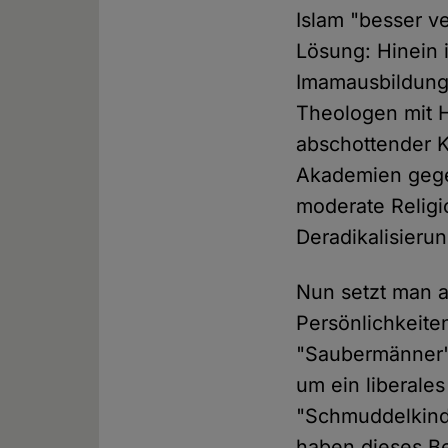
Islam "besser v
Lösung: Hinein 
Imamausbildung 
Theologen mit H
abschottender K
Akademien gegen
moderate Religi
Deradikalisierun
Nun setzt man a
Persönlichkeite
"Saubermänner" 
um ein liberale
"Schmuddelkinde
haben dieses Be