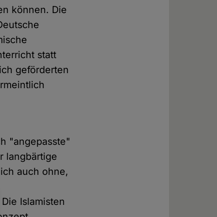
en können. Die
 Deutsche
mische
erricht statt
ich geförderten
rmeintlich
ch "angepasste"
r langbärtige
lich auch ohne,
Die Islamisten
Konzept