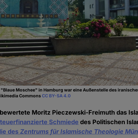
 "Blaue Moschee" in Hamburg war eine Außenstelle des iranisch
a Wikimedia Commons
CC BY-SA 4.0
 bewertete Moritz Pieczewski-Freimuth das Isl
teuerfinanzierte Schmiede
des Politischen Isla
die des
Zentrums für Islamische Theologie Mün