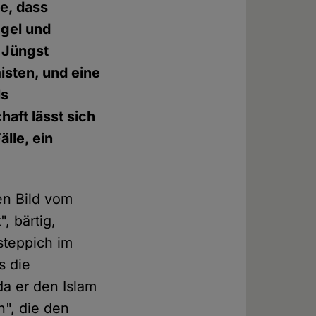
e, dass
egel und
. Jüngst
isten, und eine
ls
haft lässt sich
lle, ein
ten Bild vom
, bärtig,
steppich im
s die
a er den Islam
n", die den