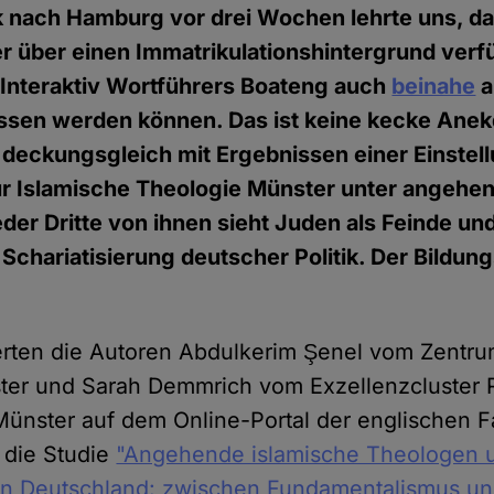
ck nach Hamburg vor drei Wochen lehrte uns, d
r über einen Immatrikulationshintergrund verf
 Interaktiv Wortführers Boateng auch
beinahe
a
assen werden können. Das ist keine kecke Anek
n deckungsgleich mit Ergebnissen einer Einste
r Islamische Theologie Münster unter angehe
der Dritte von ihnen sieht Juden als Feinde und
Schariatisierung deutscher Politik. Der Bildung
erten die Autoren Abdulkerim Şenel vom Zentru
er und Sarah Demmrich vom Exzellenzcluster Re
 Münster auf dem Online-Portal der englischen Fa
s die Studie
"Angehende islamische Theologen u
 in Deutschland: zwischen Fundamentalismus u