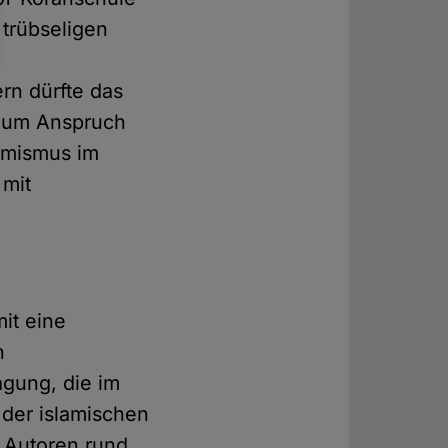
 trübseligen
rn dürfte das
ndum Anspruch
lamismus im
 mit
it eine
n
agung, die im
der islamischen
 Autoren rund