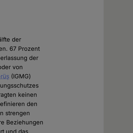
lfte der
en. 67 Prozent
derlassung der
/oder von
örüş
(IGMG)
ssungsschutzes
ragten keinen
definieren den
en strengen
täre Beziehungen
rt und das