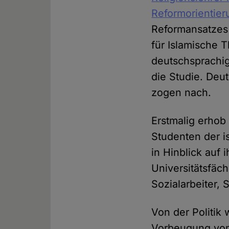
Reformorientier
Reformansatzes 
für Islamische 
deutschsprachig
die Studie. De
zogen nach.
Erstmalig erho
Studenten der i
in Hinblick auf
Universitätsfäch
Sozialarbeiter, 
Von der Politik
Vorbeugung von