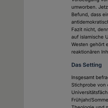
umworben. Jetzt
Befund, dass ei
antidemokratisc
Fazit nicht, de
auf islamische 
Westen gehört e
reaktionären Inh
Das Setting
Insgesamt befra
Stichprobe von 
Universitätsfäc
Frühjahr/Sommer
Theologie und m