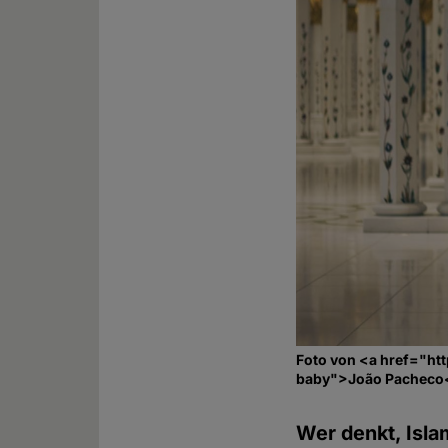
Foto von <a href="ht
baby">João Pacheco<
Wer denkt, Isla