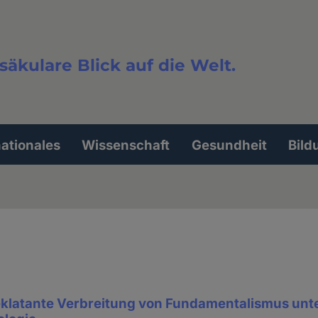
säkulare Blick auf die Welt.
extsuche
nationales
Wissenschaft
Gesundheit
Bild
 eklatante Verbreitung von Fundamentalismus unt