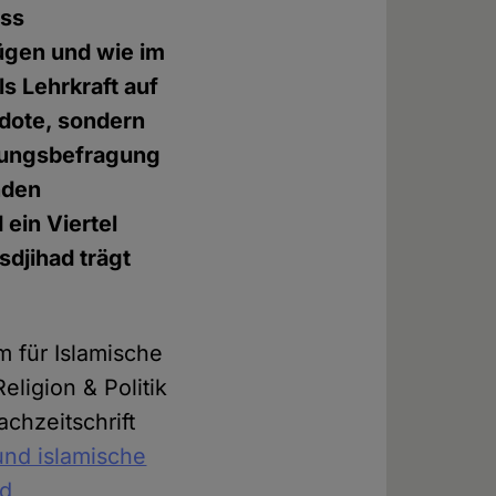
ass
ügen und wie im
ls Lehrkraft auf
dote, sondern
llungsbefragung
nden
 ein Viertel
sdjihad trägt
m für Islamische
ligion & Politik
chzeitschrift
nd islamische
nd