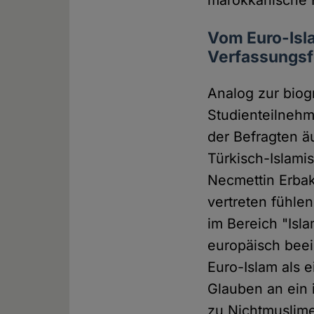
marokkanische 
Vom Euro-Isl
Verfassungsf
Analog zur biogr
Studienteilnehm
der Befragten ä
Türkisch-Islamis
Necmettin Erba
vertreten fühle
im Bereich "Isl
europäisch beei
Euro-Islam als 
Glauben an ein 
zu Nichtmuslime