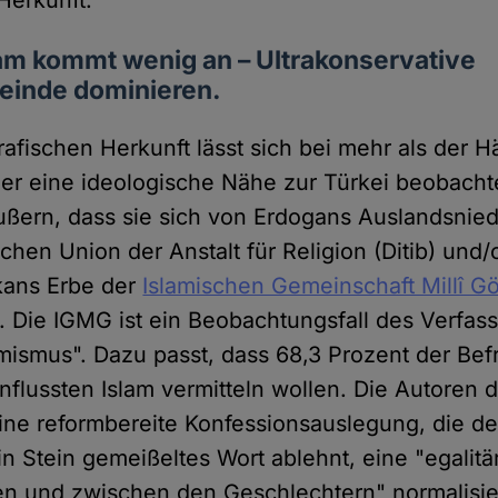
Herkunft.
am kommt wenig an – Ultrakonservative
einde dominieren.
afischen Herkunft lässt sich bei mehr als der Hä
er eine ideologische Nähe zur Türkei beobacht
ußern, dass sie sich von Erdogans Auslandsnie
chen Union der Anstalt für Religion (Ditib) und
kans Erbe der
Islamischen Gemeinschaft Millî G
n. Die IGMG ist ein Beobachtungsfall des Verfa
amismus". Dazu passt, dass 68,3 Prozent der Bef
nflussten Islam vermitteln wollen. Die Autoren 
eine reformbereite Konfessionsauslegung, die d
in Stein gemeißeltes Wort ablehnt, eine "egali
n und zwischen den Geschlechtern" normalisie