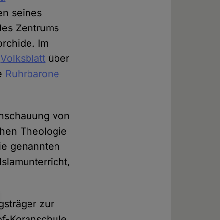
en seines
 des Zentrums
orchide. Im
e
Volksblatt
über
ie
Ruhrbarone
tanschauung von
chen Theologie
Die genannten
Islamunterricht,
gsträger zur
of-Koranschule