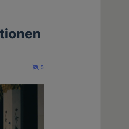
utionen
5