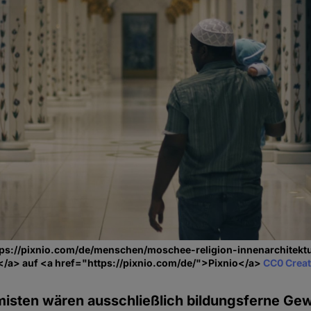
tps://pixnio.com/de/menschen/moschee-religion-innenarchitektu
/a> auf <a href="https://pixnio.com/de/">Pixnio</a>
CC0 Crea
misten wären ausschließlich bildungsferne Gewal