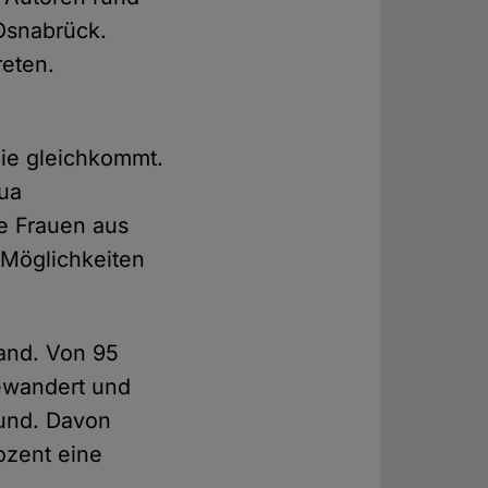
 Osnabrück.
reten.
gie gleichkommt.
qua
ge Frauen aus
n Möglichkeiten
and. Von 95
gewandert und
rund. Davon
ozent eine