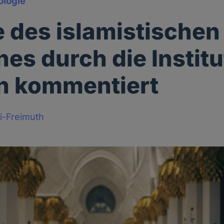
ologie
e des islamistischen
es durch die Instit
ch kommentiert
i-Freimuth