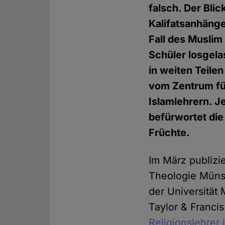
falsch. Der Bli
Kalifatsanhänge
Fall des Muslim
Schüler losgel
in weiten Teile
vom Zentrum fü
Islamlehrern. Je
befürwortet die 
Früchte.
Im März publizi
Theologie Münst
der Universität
Taylor & Franci
Religionslehrer