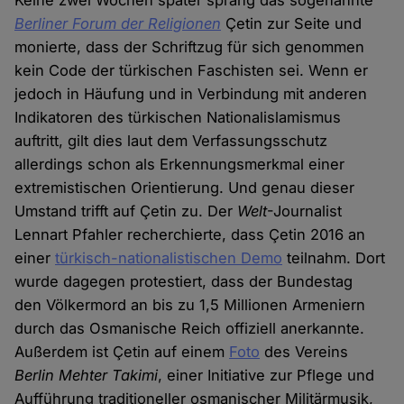
Keine zwei Wochen später sprang das sogenannte
Berliner Forum der Religionen
Çetin zur Seite und
monierte, dass der Schriftzug für sich genommen
kein Code der türkischen Faschisten sei. Wenn er
jedoch in Häufung und in Verbindung mit anderen
Indikatoren des türkischen Nationalislamismus
auftritt, gilt dies laut dem Verfassungsschutz
allerdings schon als Erkennungsmerkmal einer
extremistischen Orientierung. Und genau dieser
Umstand trifft auf Çetin zu. Der
Welt
-Journalist
Lennart Pfahler recherchierte, dass Çetin 2016 an
einer
türkisch-nationalistischen Demo
teilnahm. Dort
wurde dagegen protestiert, dass der Bundestag
den Völkermord an bis zu 1,5 Millionen Armeniern
durch das Osmanische Reich offiziell anerkannte.
Außerdem ist Çetin auf einem
Foto
des Vereins
Berlin Mehter Takimi
, einer Initiative zur Pflege und
Aufführung traditioneller osmanischer Militärmusik,