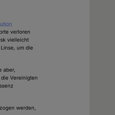
lution
rte verloren
k vielleicht
e Linse, um die
e aber,
die Vereinigten
Essenz
gezogen werden,