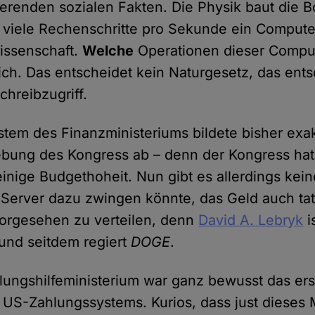
sierenden sozialen Fakten. Die Physik baut die B
ie viele Rechenschritte pro Sekunde ein Comput
wissenschaft.
Welche
Operationen dieser Comput
ürlich. Das entscheidet kein Naturgesetz, das ent
hreibzugriff.
tem des Finanzministeriums bildete bisher exak
ung des Kongress ab – denn der Kongress hat 
einige Budgethoheit. Nun gibt es allerdings ke
 Server dazu zwingen könnte, das Geld auch tat
orgesehen zu verteilen, denn
David A. Lebryk
i
und seitdem regiert
DOGE
.
ungshilfeministerium war ganz bewusst das er
S-Zahlungssystems. Kurios, dass just dieses M