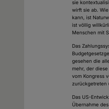
sie kontextuali
wirft sie ab. W
kann, ist Natur
ist völlig willk
Menschen mit Sc
Das Zahlungssys
Budgetgesetzgeb
gesehen die all
mehr, der diese
vom Kongress v
zurückgetreten 
Das US-Entwickl
Übernahme des U