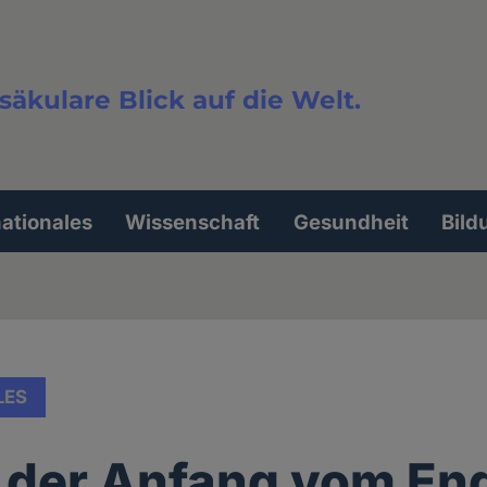
säkulare Blick auf die Welt.
extsuche
nationales
Wissenschaft
Gesundheit
Bild
LES
s der Anfang vom En