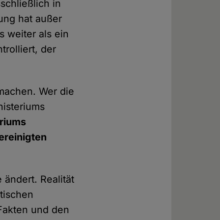
schließlich in
ung hat außer
s weiter als ein
rolliert, der
0 machen. Wer die
nisteriums
eriums
Vereinigten
 ändert. Realität
ktischen
 Fakten und den