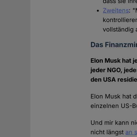
dass sie ih
Zweitens
: 
kontrolliere
vollständig 
Das Finanzmin
Elon Musk hat j
jeder NGO, jede
den USA residie
Elon Musk hat 
einzelnen US-Bü
Und mir kann n
nicht längst
an s