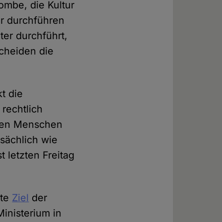
ombe, die Kultur
er durchführen
er durchführt,
scheiden die
t die
rechtlich
inen Menschen
sächlich wie
st letzten Freitag
ste
Ziel
der
inisterium in