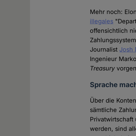
Mehr noch: Elo
illegales
"Depart
offensichtlich n
Zahlungssystem
Journalist
Josh 
Ingenieur Marko
Treasury
vorge
Sprache macht
Über die Konten
sämtliche Zahlu
Privatwirtschaft
werden, sind al