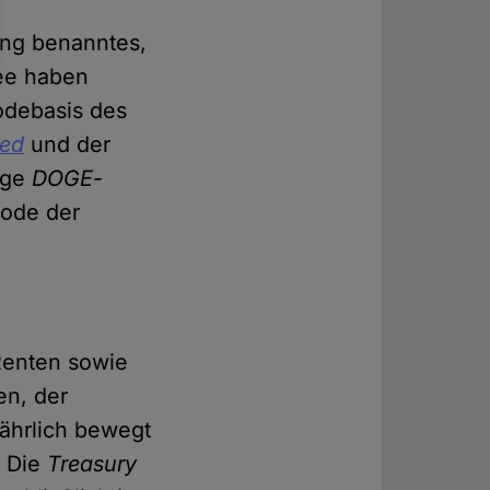
ng benanntes,
ee haben
Codebasis des
red
und der
rige
DOGE
-
Code der
Renten sowie
en, der
jährlich bewegt
. Die
Treasury