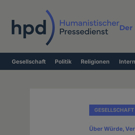
Direkt
zum
Inhalt
Der 
Vollt
Gesellschaft
Politik
Religionen
Inter
Hauptnavigation
GESELLSCHAFT
Über Würde, Ver