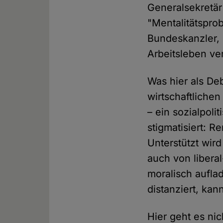
Generalsekretär
"Mentalitätspro
Bundeskanzler, 
Arbeitsleben ve
Was hier als De
wirtschaftlichen
– ein sozialpol
stigmatisiert: R
Unterstützt wir
auch von libera
moralisch aufla
distanziert, ka
Hier geht es ni