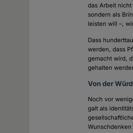
das Arbeit nicht
sondern als Bri
leisten will –, 
Dass hundertta
werden, dass Pf
gemacht wird, d
gehalten werden 
Von der Würd
Noch vor wenige
galt als identit
gesellschaftlic
Wunschdenken – 