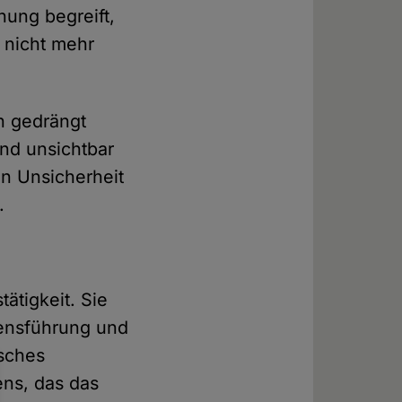
hung begreift,
r nicht mehr
n gedrängt
nd unsichtbar
n Unsicherheit
.
ätigkeit. Sie
ebensführung und
isches
ens, das das