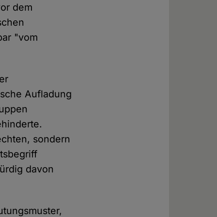
vor dem
ischen
bar "vom
er
lische Aufladung
ruppen
ehinderte.
Rechten, sondern
tsbegriff
würdig davon
eutungsmuster,