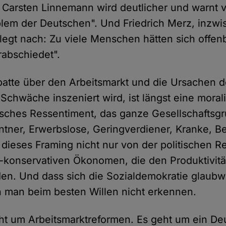
 Carsten Linnemann wird deutlicher und warnt 
blem der Deutschen". Und Friedrich Merz, inzw
legt nach: Zu viele Menschen hätten sich offen
rabschiedet".
batte über den Arbeitsmarkt und die Ursachen d
 Schwäche inszeniert wird, ist längst eine mora
itisches Ressentiment, das ganze Gesellschaftsg
entner, Erwerbslose, Geringverdiener, Kranke, B
d dieses Framing nicht nur von der politischen 
l-konservativen Ökonomen, die den Produktivitä
den. Und dass sich die Sozialdemokratie glaub
nn man beim besten Willen nicht erkennen.
cht um Arbeitsmarktreformen. Es geht um ein D