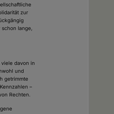
llschaftliche
idarität zur
rückgängig
 schon lange,
 viele davon in
inwohl und
ich getrimmte
 Kennzahlen –
von Rechten.
igene