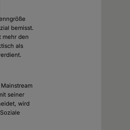
Kenngröße
ial bemisst.
ht mehr den
tisch als
erdient.
n Mainstream
it seiner
eidet, wird
 Soziale