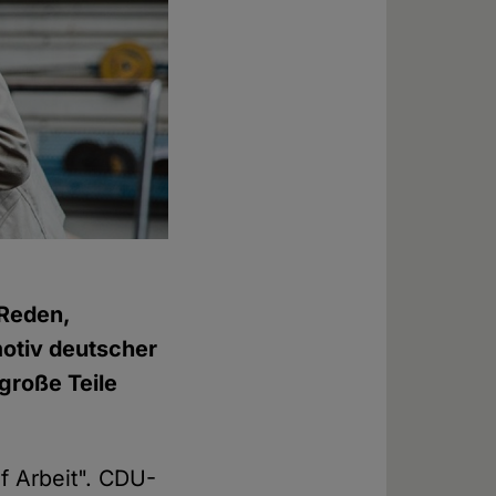
 Reden,
otiv deutscher
 große Teile
f Arbeit". CDU-