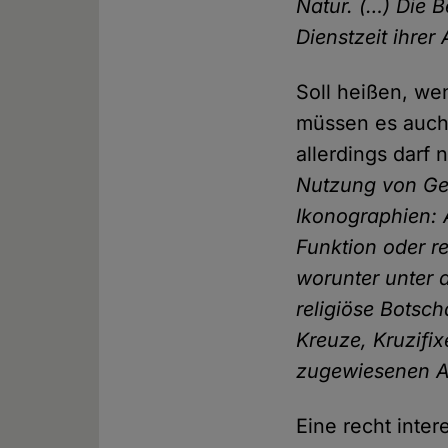
Natur. (…) Die 
Dienstzeit ihrer
Soll heißen, we
müssen es auch
allerdings darf 
Nutzung von Geg
Ikonographien: A
Funktion oder r
worunter unter 
religiöse Botsc
Kreuze, Kruzifi
zugewiesenen Ar
Eine recht inter