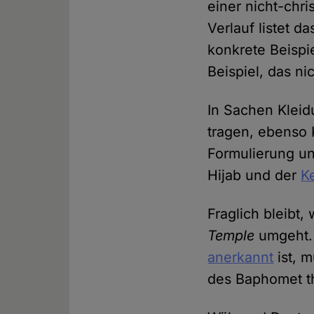
einer nicht-chr
Verlauf listet
konkrete Beispie
Beispiel, das n
In Sachen Kleid
tragen, ebenso K
Formulierung un
Hijab und der
K
Fraglich bleibt,
Temple
umgeht.
anerkannt
ist, 
des Baphomet th