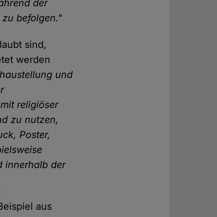
ährend der
n zu befolgen."
aubt sind,
etet werden
haustellung und
r
mit religiöser
nd zu nutzen,
ck, Poster,
pielsweise
 innerhalb der
Beispiel aus