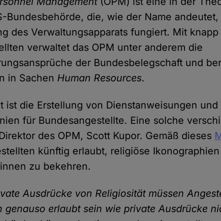
Personnel Management
(OPM) ist eine in der Theo
Bundesbehörde, die, wie der Name andeutet, a
ng des Verwaltungsapparats fungiert. Mit knapp
llten verwaltet das OPM unter anderem die
rungsansprüche der Bundesbelegschaft und ber
n in Sachen
Human Resources
.
it ist die Erstellung von Dienstanweisungen und
inien für Bundesangestellte. Eine solche verschi
 Direktor des OPM, Scott Kupor. Gemäß dieses
ellten künftig erlaubt, religiöse Ikonographien
*innen zu bekehren.
ivate Ausdrücke von Religiosität müssen Angeste
 genauso erlaubt sein wie private Ausdrücke nic