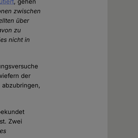
utiert
, gehen
onen zwischen
llten über
davon zu
es nicht in
rungsversuche
wiefern der
 abzubringen,
 bekundet
st. Zwei
es