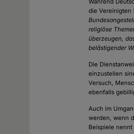
Während Deuts
die Vereinigten 
Bundesangestell
religiöse Theme
überzeugen, dass
belästigender W
Die Dienstanwei
einzustellen si
Versuch, Mensc
ebenfalls gebil
Auch im Umgang m
werden, wenn de
Beispiele nenn