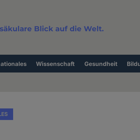
säkulare Blick auf die Welt.
extsuche
nationales
Wissenschaft
Gesundheit
Bild
LES