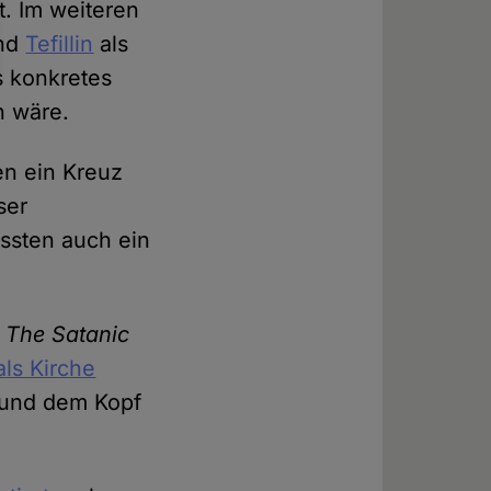
t. Im weiteren
und
Tefillin
als
s konkretes
n wäre.
en ein Kreuz
ser
ssten auch ein
e
The Satanic
als Kirche
 und dem Kopf