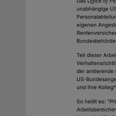
Das
Office of 
unabhängige US-
Personalabteilu
eigenen Angeste
Rentenversiche
Bundesbehörde
Teil dieser Arbe
Verhaltensrichtl
der amtierende
US-Bundesangest
und ihre Kolleg
So heißt es:
"Pr
Arbeitsbereichen