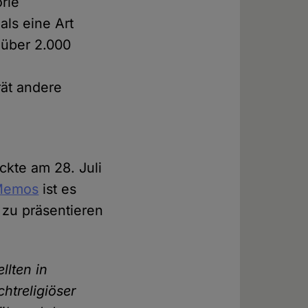
rie
ls eine Art
 über 2.000
ät andere
ckte am 28. Juli
Memos
ist es
 zu präsentieren
llten in
htreligiöser