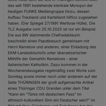
das seit 1991 bestehende klerikale Monopol der
heutigen FUNKE Mediengruppe hinzu, dessen
Aufbau Treuhand und Kartellamt hilflos zugesehen
haben. (Der Spiegel 27/1991 Wertlose Hülle). Die
TLZ Ausgabe vom 25.10.2025 ist nur ein Beispiel.
Die aus BW stammende Chefredakteurin
beschreibt einen Papstbesuch gemeinsam mit
Herrn Ramelow und anderen, einer Einladung des
EKM-Landesbischofs unter übersetzerischer
Mithilfe der Gemahlin Ramelows - einer
italienischen Katholikin. Dazu kommen in der
Wochenendausgabe regelmäßig zwei Worte zum
Sonntag sowie immer noch unter anderem auf der
Seite THÜRINGEN der groß aufgemachte Artikel
eines Thüringer CDU Granden unter dem Titel
"Kann ein "Türke mit deutschem Pass" im
ethnisch-kulturellem Sinn ein Deutscher sein?" im
Bild mit Ilkay Gündogan und Toni Kroos bei der