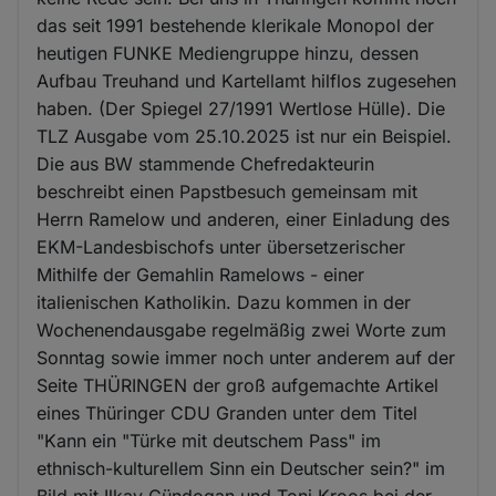
das seit 1991 bestehende klerikale Monopol der
heutigen FUNKE Mediengruppe hinzu, dessen
Aufbau Treuhand und Kartellamt hilflos zugesehen
haben. (Der Spiegel 27/1991 Wertlose Hülle). Die
TLZ Ausgabe vom 25.10.2025 ist nur ein Beispiel.
Die aus BW stammende Chefredakteurin
beschreibt einen Papstbesuch gemeinsam mit
Herrn Ramelow und anderen, einer Einladung des
EKM-Landesbischofs unter übersetzerischer
Mithilfe der Gemahlin Ramelows - einer
italienischen Katholikin. Dazu kommen in der
Wochenendausgabe regelmäßig zwei Worte zum
Sonntag sowie immer noch unter anderem auf der
Seite THÜRINGEN der groß aufgemachte Artikel
eines Thüringer CDU Granden unter dem Titel
"Kann ein "Türke mit deutschem Pass" im
ethnisch-kulturellem Sinn ein Deutscher sein?" im
Bild mit Ilkay Gündogan und Toni Kroos bei der