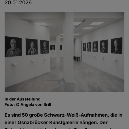
20.01.2026
In der Ausstellung
In
Foto: © Angela von Brill
Fo
Es sind 50 große Schwarz-Weiß-Aufnahmen, die in
einer Osnabrücker Kunstgalerie hängen. Der