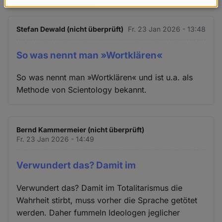
Daten
und
Stefan Dewald (nicht überprüft)
Fr. 23 Jan 2026 - 13:48
Cookies
So was nennt man »Wortklären«
So was nennt man »Wortklären« und ist u.a. als
Methode von Scientology bekannt.
Bernd Kammermeier (nicht überprüft)
Fr. 23 Jan 2026 - 14:49
Verwundert das? Damit im
Verwundert das? Damit im Totalitarismus die
Wahrheit stirbt, muss vorher die Sprache getötet
werden. Daher fummeln Ideologen jeglicher