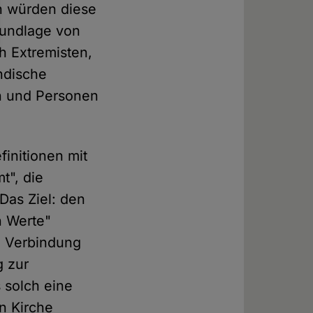
h würden diese
rundlage von
ch Extremisten,
ndische
en und Personen
initionen mit
t", die
 Das Ziel: den
n Werte"
ie Verbindung
g zur
 solch eine
n Kirche