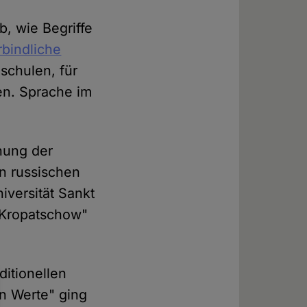
b, wie Begriffe
rbindliche
schulen, für
en. Sprache im
chung der
en russischen
niversität Sankt
l Kropatschow"
ditionellen
en Werte" ging