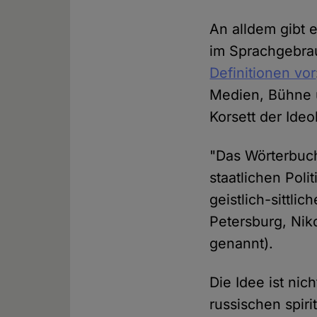
An alldem gibt e
im Sprachgebra
Definitionen vor
Medien, Bühne 
Korsett der Ideo
"Das Wörterbuch
staatlichen Poli
geistlich-sittli
Petersburg, Nik
genannt).
Die Idee ist ni
russischen spiri