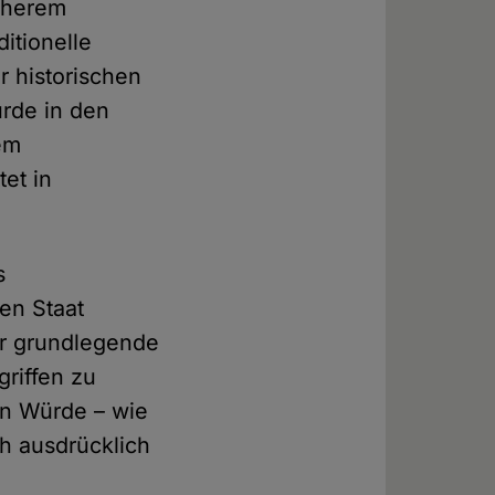
näherem
ditionelle
r historischen
rde in den
dem
et in
s
en Staat
er grundlegende
griffen zu
on Würde – wie
h ausdrücklich