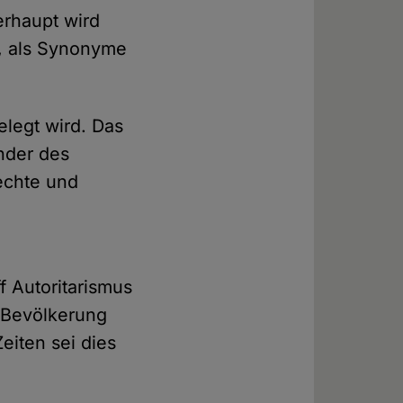
erhaupt wird
t, als Synonyme
elegt wird. Das
änder des
echte und
 Autoritarismus
e Bevölkerung
eiten sei dies