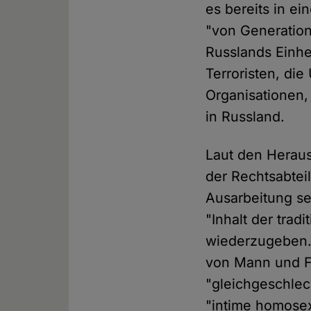
es bereits in 
"von Generatio
Russlands Einhei
Terroristen, di
Organisationen,
in Russland.
Laut den Herau
der Rechtsabtei
Ausarbeitung sei
"Inhalt der trad
wiederzugeben. 
von Mann und Fr
"gleichgeschlec
"intime homosex