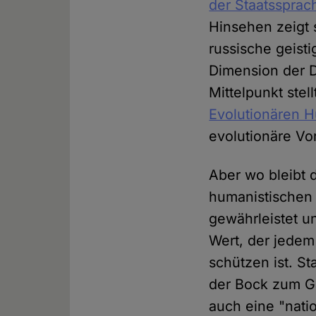
der Staatssprac
Hinsehen zeigt s
russische geisti
Dimension der 
Mittelpunkt stel
Evolutionären 
evolutionäre Vor
Aber wo bleibt
humanistischen
gewährleistet u
Wert, der jedem
schützen ist. S
der Bock zum Gä
auch eine "nati