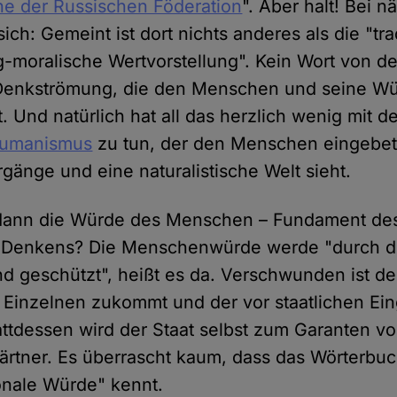
he der Russischen Föderation
". Aber halt! Bei 
ich: Gemeint ist dort nichts anderes als die "tra
g-moralische Wertvorstellung". Kein Wort von de
Denkströmung, die den Menschen und seine Wü
lt. Und natürlich hat all das herzlich wenig mit 
Humanismus
zu tun, der den Menschen eingebett
gänge und eine naturalistische Welt sieht.
 dann die Würde des Menschen – Fundament de
 Denkens? Die Menschenwürde werde "durch d
nd geschützt", heißt es da. Verschwunden ist d
 Einzelnen zukommt und der vor staatlichen Ein
tattdessen wird der Staat selbst zum Garanten v
rtner. Es überrascht kaum, dass das Wörterbuc
onale Würde" kennt.