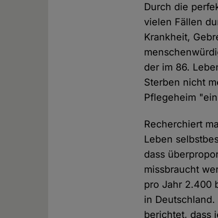
Durch die perfe
vielen Fällen d
Krankheit, Gebr
menschenwürdig
der im 86. Lebe
Sterben nicht m
Pflegeheim "ein
Recherchiert ma
Leben selbstbest
dass überpropor
missbraucht wer
pro Jahr 2.400 
in Deutschland.
berichtet, dass