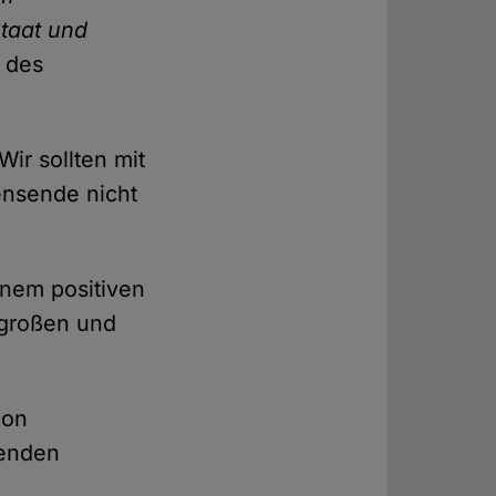
taat und
0 des
ir sollten mit
ensende nicht
inem positiven
 großen und
hon
renden