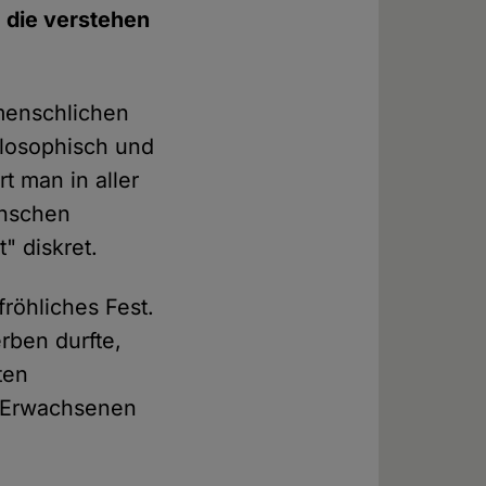
, die verstehen
 menschlichen
hilosophisch und
t man in aller
enschen
" diskret.
röhliches Fest.
rben durfte,
ten
r Erwachsenen