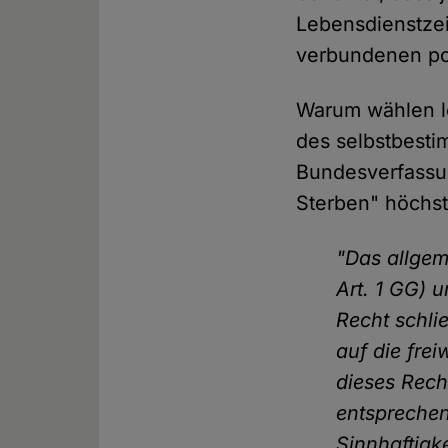
Lebensdienstzeit
verbundenen po
Warum wählen l
des selbstbest
Bundesverfassun
Sterben" höchstr
"Das allgem
Art. 1 GG) 
Recht schli
auf die frei
dieses Rech
entsprechen
Sinnhaftigke