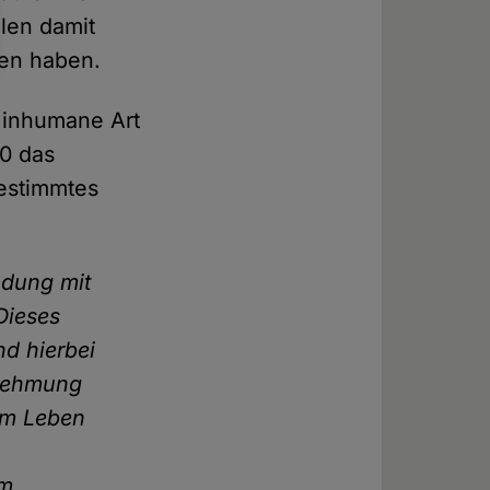
llen damit
en haben.
 inhumane Art
0 das
bestimmtes
ndung mit
Dieses
nd hierbei
hrnehmung
em Leben
im