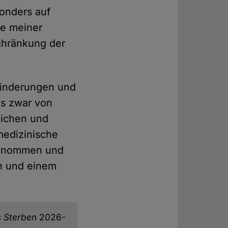
onders auf
me meiner
chränkung der
hinderungen und
es zwar von
eichen und
 medizinische
 genommen und
in und einem
 Sterben
2026-