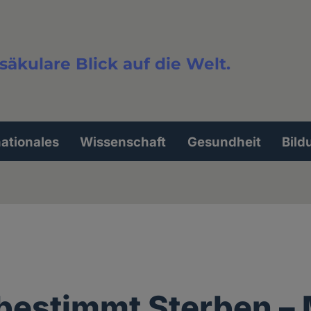
säkulare Blick auf die Welt.
extsuche
nationales
Wissenschaft
Gesundheit
Bild
bestimmt Sterben –