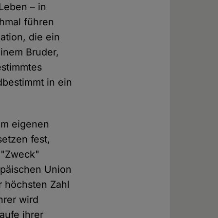
 Leben – in
chmal führen
tion, die ein
inem Bruder,
estimmtes
dbestimmt in ein
dem eigenen
setzen fest,
n "Zweck"
ropäischen Union
r höchsten Zahl
hrer wird
aufe ihrer