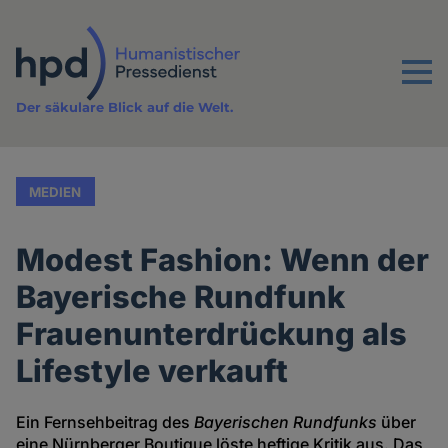
Direkt
zum
Inhalt
Menu
Der säkulare Blick auf die Welt.
MEDIEN
Modest Fashion: Wenn der
Bayerische Rundfunk
Frauenunterdrückung als
Lifestyle verkauft
Ein Fernsehbeitrag des
Bayerischen Rundfunks
über
eine Nürnberger Boutique löste heftige Kritik aus. Das