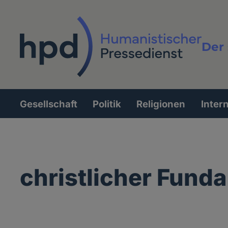
Direkt
zum
Inhalt
Der 
Vollt
Gesellschaft
Politik
Religionen
Inter
Hauptnavigation
christlicher Fund