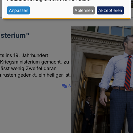
von
personenbezogenen
Anpassen
Ablehnen
Akzeptieren
Daten
und
isterium"
Cookies
ts ins 19. Jahrhundert
 Kriegsministerium gemacht, zu
lässt wenig Zweifel daran
üsten gedenkt, ein heiliger ist.
8