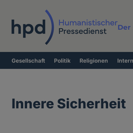
Direkt
zum
Inhalt
Der 
Vollt
Gesellschaft
Politik
Religionen
Inter
Hauptnavigation
Innere Sicherheit