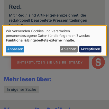
Red.
Mit "Red." sind Artikel gekennzeichnet, die
redaktionell bearbeitete Pressemitteilungen
beinhalten.
Wir verwenden Cookies und verarbeiten
Verwendung
personenbezogene Daten für die folgenden Zwecke:
Weitere Artikel des Autoren
Funktional & Eingebettete externe Inhalte
.
von
personenbezogenen
Anpassen
Ablehnen
Akzeptieren
Daten
und
Cookies
Mehr lesen über:
In eigener Sache