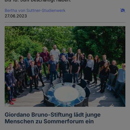
und
Cookies
Bertha von Suttner-Studienwerk
27.06.2023
Giordano Bruno-Stiftung lädt junge
Menschen zu Sommerforum ein