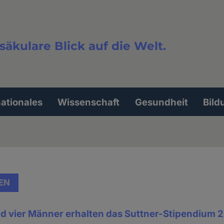
säkulare Blick auf die Welt.
extsuche
nationales
Wissenschaft
Gesundheit
Bild
EN
d vier Männer erhalten das Suttner-Stipendium 