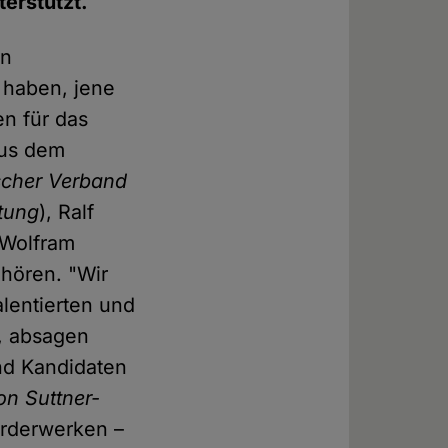
terstützt.
en
 haben, jene
n für das
aus dem
scher Verband
tung
), Ralf
 Wolfram
ehören. "Wir
alentierten und
n, absagen
und Kandidaten
on Suttner-
örderwerken –