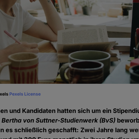
exels
Pexels License
en und Kandidaten hatten sich um ein Stipend
n
Bertha von Suttner-Studienwerk (BvS)
beworb
es schließlich geschafft: Zwei Jahre lang we