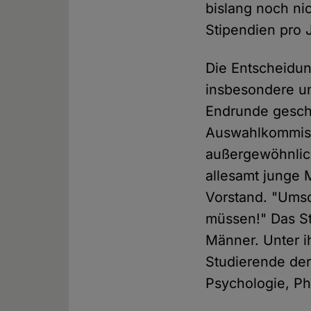
bislang noch nic
Stipendien pro 
Die Entscheidun
insbesondere un
Endrunde gescha
Auswahlkommiss
außergewöhnlic
allesamt junge 
Vorstand. "Umso
müssen!" Das St
Männer. Unter i
Studierende der
Psychologie, Ph