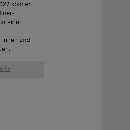
 2022 können
tner-
in eine
m
erinnen und
uen.
erks
.