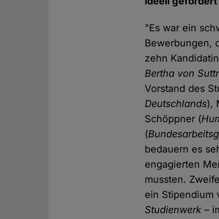
ideell gefördert
"Es war ein sch
Bewerbungen, di
zehn Kandidati
Bertha von Sutt
Vorstand des S
Deutschlands
),
Schöppner (
Hum
(
Bundesarbeitsg
bedauern es sehr
engagierten Men
mussten. Zweife
ein Stipendium 
Studienwerk
– i