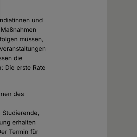
endiatinnen und
na-Maßnahmen
erfolgen müssen,
zveranstaltungen
ssen die
: Die erste Rate
onen des
e Studierende,
rung erhalten
Der Termin für