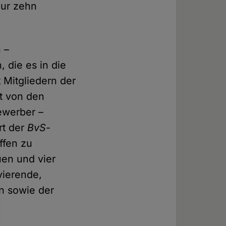
nur zehn
 –
 die es in die
 Mitgliedern der
t von den
ewerber –
rt der
BvS
-
ffen zu
uen und vier
vierende,
in sowie der