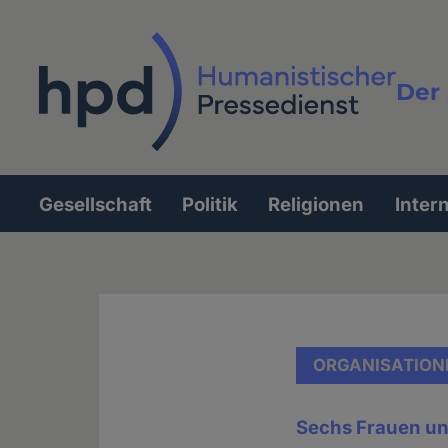
Direkt
zum
Inhalt
Der 
Vollt
Gesellschaft
Politik
Religionen
Inter
Hauptnavigation
ORGANISATION
Sechs Frauen un