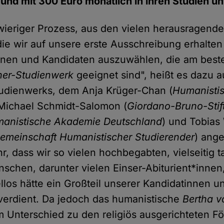
 und mit 300 Euro monatlich in ihren Studien un
wieriger Prozess, aus den vielen herausragend
e wir auf unsere erste Ausschreibung erhalten
nnen und Kandidaten auszuwählen, die am beste
ner-Studienwerk
geeignet sind", heißt es dazu 
tudienwerks, dem Anja Krüger-Chan (
Humanisti
 Michael Schmidt-Salomon (
Giordano-Bruno-Stif
anistische Akademie Deutschland
) und Tobias
emeinschaft Humanistischer Studierender
) ang
, dass wir so vielen hochbegabten, vielseitig t
schen, darunter vielen Einser-Abiturient*inne
llos hätte ein Großteil unserer Kandidatinnen 
verdient. Da jedoch das humanistische
Bertha v
m Unterschied zu den religiös ausgerichteten F