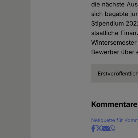
die nächste Aus
sich begabte ju
Stipendium 2022
staatliche Fina
Wintersemester
Bewerber über e
Erstveröffentli
Kommentare
Netiquette für Kom
Share