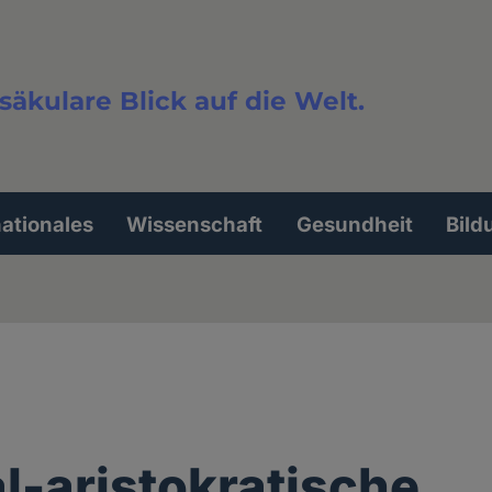
säkulare Blick auf die Welt.
extsuche
nationales
Wissenschaft
Gesundheit
Bild
al-aristokratische