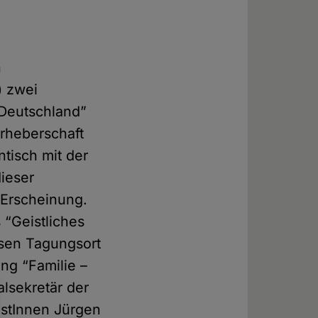
n
) zwei
 Deutschland”
Urheberschaft
ntisch mit der
ieser
n Erscheinung.
 “Geistliches
esen Tagungsort
ng “Familie –
lsekretär der
istInnen Jürgen