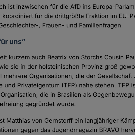
rch ist inzwischen für die AfD ins Europa-Parlam
koordiniert für die drittgrößte Fraktion im EU-
Geschlechter-, Frauen- und Familienfragen.
für uns”
 seit kurzem auch Beatrix von Storchs Cousin Pa
wie sie in der holsteinischen Provinz groß gewor
sel mehrere Organisationen, die der Gesellschaf
lie und Privateigentum (TFP) nahe stehen. TFP is
e Organisation, die in Brasilien als Gegenbeweg
efreiung gegründet wurde.
st Matthias von Gernstorff ein langjähriger Kämp
itationen gegen das Jugendmagazin BRAVO hervo