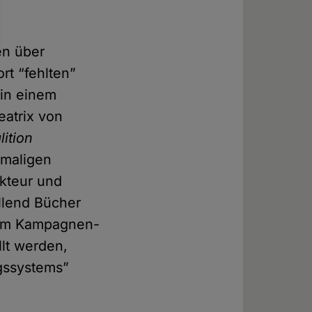
en über
ort “fehlten”
 in einem
eatrix von
lition
emaligen
akteur und
ollend Bücher
 dem Kampagnen-
llt werden,
gssystems”