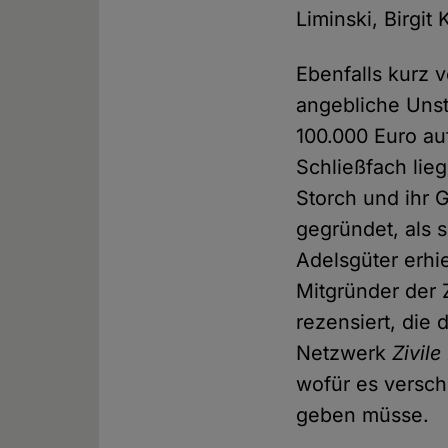
Liminski, Birgit 
Ebenfalls kurz 
angebliche Uns
100.000 Euro au
Schließfach lie
Storch und ihr 
gegründet, als s
Adelsgüter erhi
Mitgründer der 
rezensiert, die
Netzwerk
Zivile
wofür es versc
geben müsse.