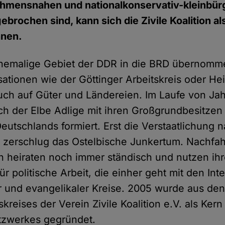
ehmensnahen und nationalkonservativ-kleinbür
ebrochen sind, kann sich die Zivile Koalition a
hnen.
emalige Gebiet der DDR in die BRD übernomm
ationen wie der Göttinger Arbeitskreis oder He
ch auf Güter und Ländereien. Im Laufe von Ja
lich der Elbe Adlige mit ihren Großgrundbesitze
utschlands formiert. Erst die Verstaatlichung 
 zerschlug das Ostelbische Junkertum. Nachfah
n heiraten noch immer ständisch und nutzen ih
r politische Arbeit, die einher geht mit den Int
er und evangelikaler Kreise. 2005 wurde aus de
skreises der Verein Zivile Koalition e.V. als Kern
zwerkes gegründet.