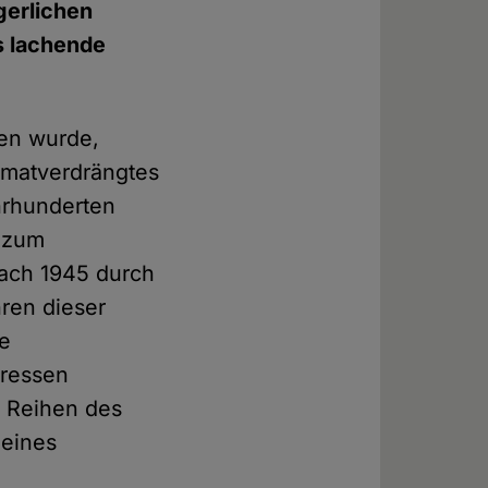
gerlichen
ls lachende
en wurde,
imatverdrängtes
hrhunderten
n zum
nach 1945 durch
ren dieser
re
eressen
n Reihen des
 eines