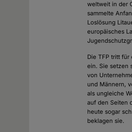
weltweit in der
sammelte Anfang
Loslösung Litau
europäisches La
Jugendschutzgr
Die TFP tritt fü
ein. Sie set­zen
von Unternehmer
und Männern, vo
als ungleiche We
auf den Seiten 
heute sogar sc
beklagen sie.