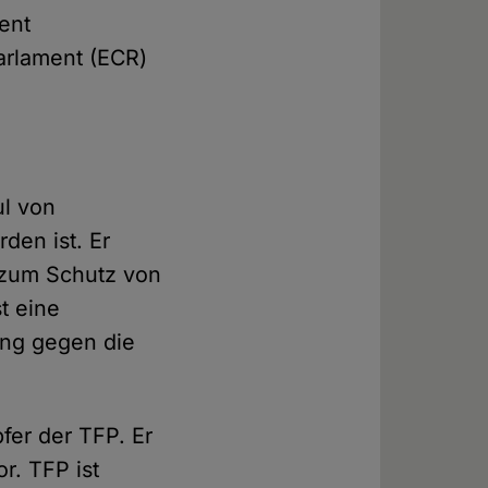
ent
Parlament (ECR)
ul von
den ist. Er
t zum Schutz von
t eine
ung gegen die
fer der TFP. Er
r. TFP ist