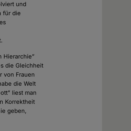
lviert und
 für die
tes
.
n Hierarchie”
es die Gleichheit
r von Frauen
habe die Welt
ott” liest man
n Korrektheit
ie geben,