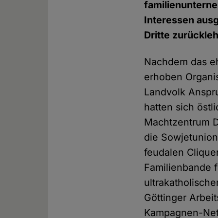
familienuntern
Interessen ausg
Dritte zurückle
Nachdem das eh
erhoben Organis
Landvolk Anspru
hatten sich öst
Machtzentrum De
die Sowjetunion
feudalen Clique
Familienbande fü
ultrakatholisch
Göttinger Arbeit
Kampagnen-Net