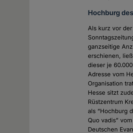
Hochburg des
Als kurz vor de
Sonntagszeitung
ganzseitige Anz
erschienen, lie
dieser je 60.000
Adresse vom He
Organisation tra
Hesse sitzt zud
Rüstzentrum Kre
als “Hochburg d
Quo vadis” vom
Deutschen Evang