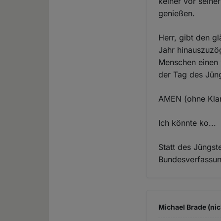
keiner vor seine
genießen.
Herr, gibt den g
Jahr hinauszuzög
Menschen einen w
der Tag des Jüng
AMEN (ohne Kl
Ich könnte ko...
Statt des Jüngst
Bundesverfassu
Michael Brade (nic