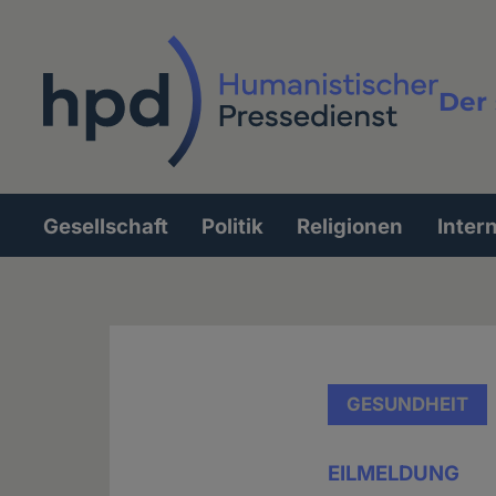
Direkt
zum
Inhalt
Der 
Vollt
Gesellschaft
Politik
Religionen
Inter
Hauptnavigation
GESUNDHEIT
EILMELDUNG