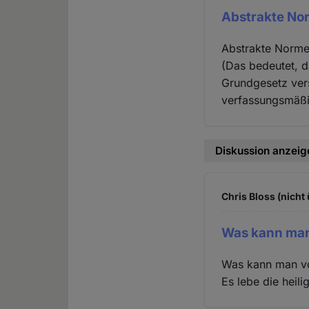
Abstrakte No
Abstrakte Normen
(Das bedeutet, 
Grundgesetz vers
verfassungsmäßig
Diskussion anzeig
Chris Bloss (nicht
Was kann ma
Was kann man vo
Es lebe die heili