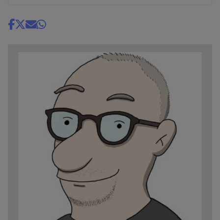
Share
news