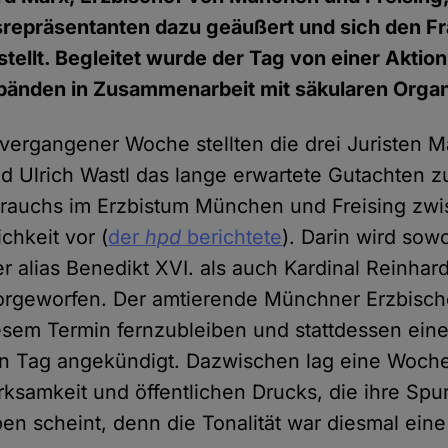
srepräsentanten dazu geäußert und sich den F
stellt. Begleitet wurde der Tag von einer Aktio
bänden in Zusammenarbeit mit säkularen Organ
ergangener Woche stellten die drei Juristen M
d Ulrich Wastl das lange erwartete Gutachten z
brauchs im Erzbistum München und Freising zw
ichkeit vor (
der
hpd
berichtete
). Darin wird sow
r alias Benedikt XVI. als auch Kardinal Reinhar
orgeworfen. Der amtierende Münchner Erzbischo
esem Termin fernzubleiben und stattdessen ein
en Tag angekündigt. Dazwischen lag eine Woch
ksamkeit und öffentlichen Drucks, die ihre Spu
ben scheint, denn die Tonalität war diesmal ein