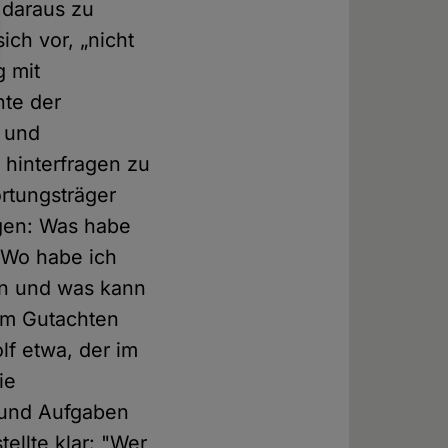
 daraus zu
ch vor, „nicht
g mit
nte der
r und
h hinterfragen zu
rtungsträger
egen: Was habe
 Wo habe ich
n und was kann
 im Gutachten
lf etwa, der im
ie
 und Aufgaben
ellte klar: "Wer