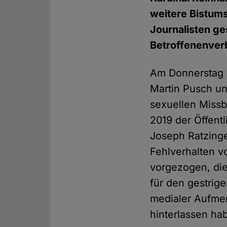
weitere Bistum
Journalisten ge
Betroffenenver
Am Donnerstag v
Martin Pusch un
sexuellen Miss
2019 der Öffentl
Joseph Ratzinge
Fehlverhalten v
vorgezogen, di
für den gestrig
medialer Aufmer
hinterlassen ha