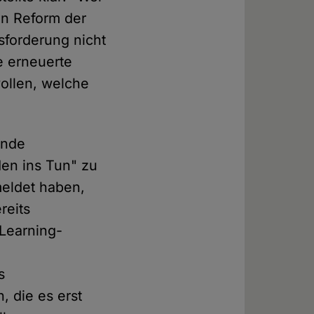
en Reform der
sforderung nicht
e erneuerte
wollen, welche
ende
en ins Tun" zu
meldet haben,
reits
Learning-
s
, die es erst