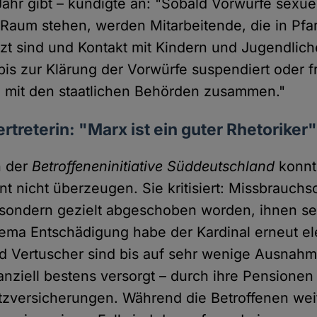
Jahr gibt – kündigte an: "Sobald Vorwürfe sexue
Raum stehen, werden Mitarbeitende, die in Pfar
zt sind und Kontakt mit Kindern und Jugendlic
is zur Klärung der Vorwürfe suspendiert oder fr
g mit den staatlichen Behörden zusammen."
rtreterin: "Marx ist ein guter Rhetoriker
n der
Betroffeneninitiative Süddeutschland
konnt
t nicht überzeugen. Sie kritisiert: Missbrauchso
sondern gezielt abgeschoben worden, ihnen sei
ma Entschädigung habe der Kardinal erneut ele
und Vertuscher sind bis auf sehr wenige Ausnahm
nziell bestens versorgt – durch ihre Pensionen 
atzversicherungen. Während die Betroffenen wei