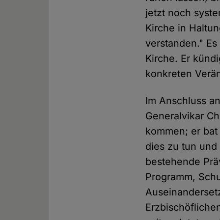
jetzt noch syst
Kirche in Haltu
verstanden." Es
Kirche. Er künd
konkreten Verä
Im Anschluss an
Generalvikar Ch
kommen; er bat 
dies zu tun und
bestehende Prä
Programm, Schul
Auseinanderset
Erzbischöflichen