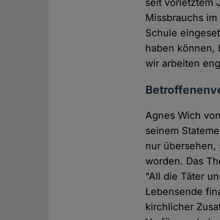
seit vorletztem 
Missbrauchs im 
Schule eingeset
haben können, b
wir arbeiten en
Betroffenenve
Agnes Wich vo
seinem Statemen
nur übersehen, 
worden. Das The
"All die Täter 
Lebensende fina
kirchlicher Zus