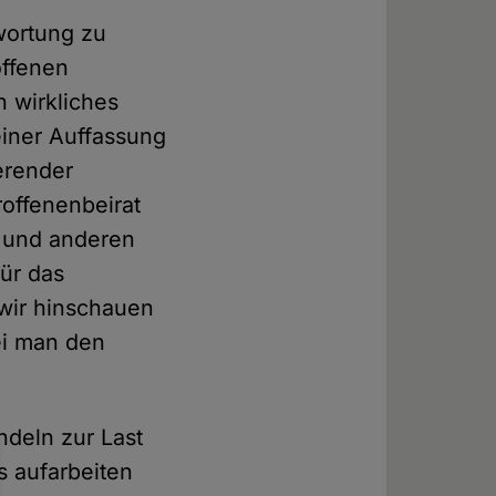
twortung zu
offenen
n wirkliches
einer Auffassung
erender
roffenenbeirat
 und anderen
ür das
 wir hinschauen
ei man den
ndeln zur Last
s aufarbeiten