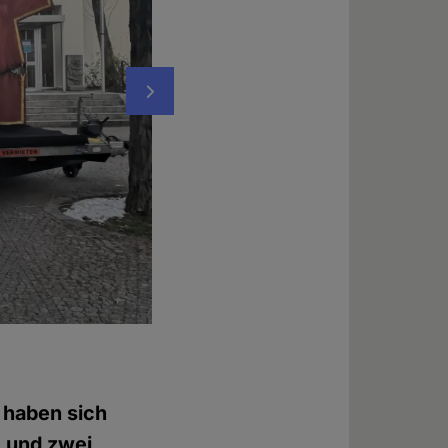
Nächstes
Aktenordner (Symbolbild)
Foto: © Maximilian Steinhaus
 haben sich
, und zwei