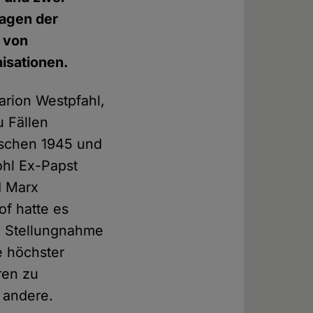
ragen der
n von
isationen.
arion Westpfahl,
u Fällen
ischen 1945 und
ohl Ex-Papst
d Marx
f hatte es
e Stellungnahme
e höchster
ren zu
e andere.