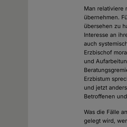
Man relativiere 
übernehmen. Für
übersehen zu ha
Interesse an ih
auch systemisch
Erzbischof moral
und Aufarbeitu
Beratungsgremi
Erzbistum sprec
und jetzt ander
Betroffenen und
Was die Fälle a
gelegt wird, we