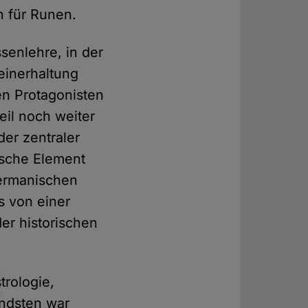
n für Runen.
senlehre, in der
inerhaltung
en Protagonisten
il noch weiter
der zentraler
ische Element
germanischen
s von einer
er historischen
trologie,
ndsten war