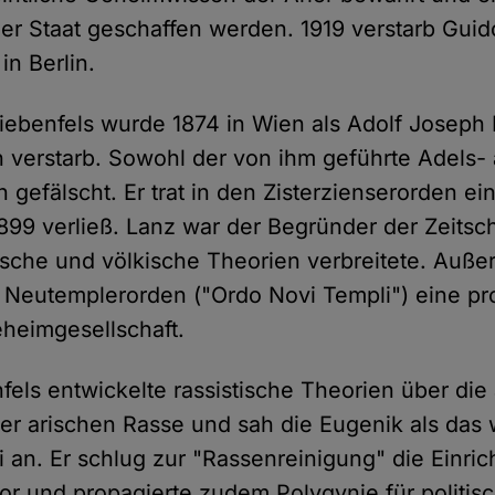
er Staat geschaffen werden. 1919 verstarb Guido
in Berlin.
iebenfels wurde 1874 in Wien als Adolf Joseph
 verstarb. Sowohl der von ihm geführte Adels- 
n gefälscht. Er trat in den Zisterzienserorden ei
899 verließ. Lanz war der Begründer der Zeitschr
tische und völkische Theorien verbreitete. Auß
 Neutemplerorden ("Ordo Novi Templi") eine pr
eheimgesellschaft.
fels entwickelte rassistische Theorien über die
er arischen Rasse und sah die Eugenik als das
i an. Er schlug zur "Rassenreinigung" die Einri
or und propagierte zudem Polygynie für politis