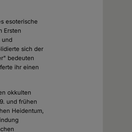
es esoterische
m Ersten
" und
idierte sich der
ier" bedeuten
ferte ihr einen
nen okkulten
9. und frühen
schen Heidentum,
bindung
schen