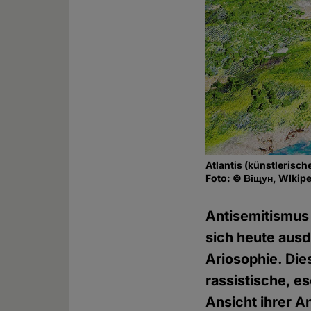
Atlantis (künstlerisch
Foto: © Віщун, WIkip
Antisemitismus 
sich heute aus
Ariosophie. Di
rassistische, e
Ansicht ihrer A