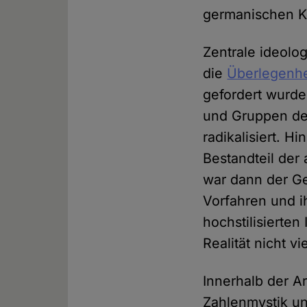
germanischen Ku
Zentrale ideolo
die
Überlegenhe
gefordert wurde
und Gruppen de
radikalisiert. H
Bestandteil der
war dann der Ge
Vorfahren und i
hochstilisierte
Realität nicht vi
Innerhalb der Ar
Zahlenmystik u