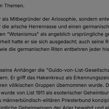
en Themen.
nur als Mitbegründer der Ariosophie, sondern ent
 die arische Herrenrasse und einen germanisc
den "Wotanismus" als angeblich ursprüngliche 
rheit hatte er sie sich ausgedacht; auch seine 
ie die germanischen Riten entbehren jeder his
seine Anhänger die "Guido-von-List-Gesellscha
dern. Er griff das Hakenkreuz als Erkennungszei
eren völkischen Gruppen übernommen wurde. 
urde von List 1911 als esoterischer Geheimbu
s männerbündisch-elitären Priesterbund konzip
eintliche Geheimwissen der Arier bewahrt und ei