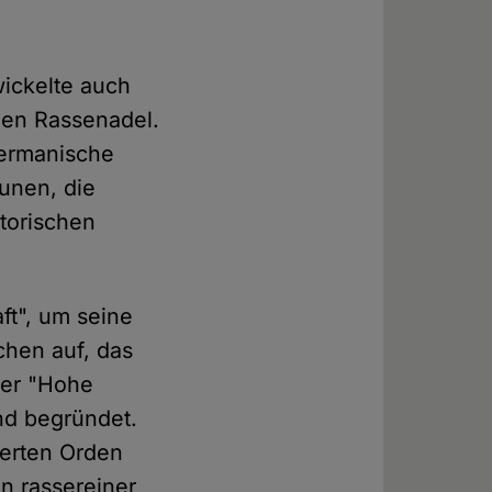
wickelte auch
hen Rassenadel.
germanische
Runen, die
torischen
ft", um seine
chen auf, das
Der "Hohe
nd begründet.
ierten Orden
n rassereiner