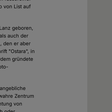
 von List auf
 Lanz geboren,
als auch der
n, den er aber
ift "Ostara", in
erdem gründete
oto-
 angebliche
 wahre Zentrum
chtung von
ch oder