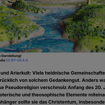
e Darstellung)
edia
CC BY-SA 4.0
und Arierkult: Viele heidnische Gemeinschafte
drücklich von solchem Gedankengut. Anders war
ese Pseudoreligion verschmolz Anfang des 20. 
soterische und theosophische Elemente mitein
nhänger sollte sie das Christentum, insbesond