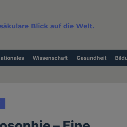
säkulare Blick auf die Welt.
extsuche
nationales
Wissenschaft
Gesundheit
Bild
T
iosophie – Eine