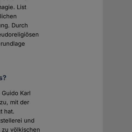
agie. List
lichen
ung. Durch
eudoreligiösen
Grundlage
s?
 Guido Karl
zu, mit der
t hat.
stellerei und
r zu völkischen