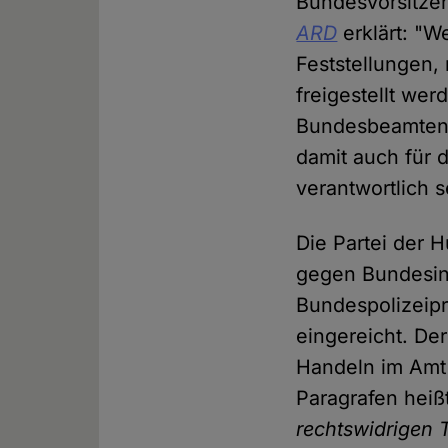
Bundesvorsitze
ARD
erklärt: "W
Feststellungen, 
freigestellt we
Bundesbeamteng
damit auch für 
verantwortlich s
Die Partei der 
gegen Bundesin
Bundespolizeipr
eingereicht. De
Handeln im Amt
Paragrafen heiß
rechtswidrigen T