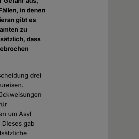
r Gefahr aus,
Fällen, in denen
eran gibt es
eamten zu
ätzlich, dass
gebrochen
tscheidung drei
ureisen.
urückweisungen
für
den um Asyl
. Dieses gab
sätzliche