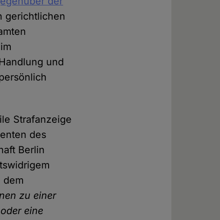
egenüber der
 gerichtlichen
eamten
 im
 Handlung und
persönlich
le Strafanzeige
denten des
aft Berlin
htswidrigem
n dem
nen zu einer
 oder eine