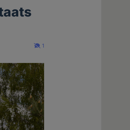
taats
1