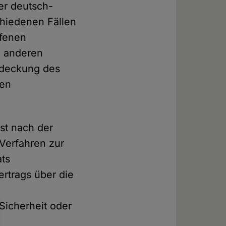
er deutsch-
chiedenen Fällen
ffenen
n anderen
ndeckung des
ten
ist nach der
 Verfahren zur
ats
rtrags über die
Sicherheit oder