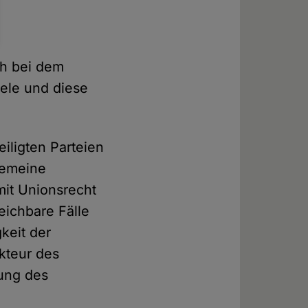
ch bei dem
dele und diese
teiligten Parteien
gemeine
mit Unionsrecht
eichbare Fälle
keit der
kteur des
ung des