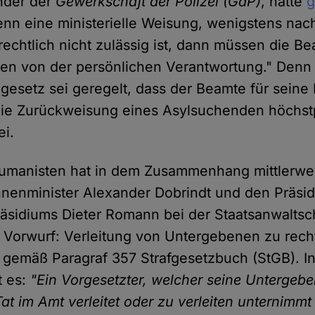
nder der
Gewerkschaft der Polizei (GdP)
, hatte
g
enn eine ministerielle Weisung, wenigstens nach
rechtlich nicht zulässig ist, dann müssen die B
rden von der persönlichen Verantwortung." Denn
esetz sei geregelt, dass der Beamte für seine
die Zurückweisung eines Asylsuchenden höchst
ei.
Humanisten hat in dem Zusammenhang mittlerwei
nenminister Alexander Dobrindt und den Präsi
äsidiums Dieter Romann bei der Staatsanwaltsch
r Vorwurf: Verleitung von Untergebenen zu rec
 gemäß Paragraf 357 Strafgesetzbuch (StGB). I
t es:
"Ein Vorgesetzter, welcher seine Untergebe
at im Amt verleitet oder zu verleiten unternimmt