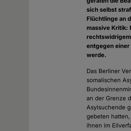
geraten die Bea
sich selbst str
Flüchtlinge an
massive Kritik:
rechtswidrigem
entgegen einer
werde.
Das Berliner Ver
somalischen Asy
Bundesinnenmin
an der Grenze d
Asylsuchende ge
gebeten hatten,
ihnen im Eilver