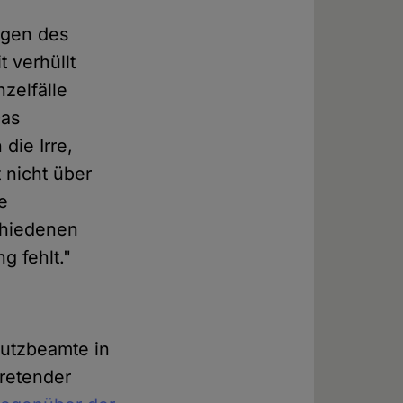
ngen des
 verhüllt
zelfälle
Das
 die Irre,
t nicht über
ie
chiedenen
g fehlt."
utzbeamte in
tretender