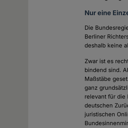
Nur eine Einz
Die Bundesregie
Berliner Richte
deshalb keine a
Zwar ist es recht
bindend sind. A
Maßstäbe gesetz
ganz grundsätzli
relevant für di
deutschen Zurüc
juristischen Onl
Bundesinnenmini