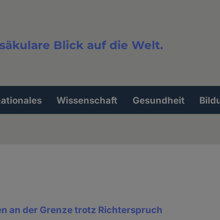
säkulare Blick auf die Welt.
extsuche
nationales
Wissenschaft
Gesundheit
Bild
 an der Grenze trotz Richterspruch