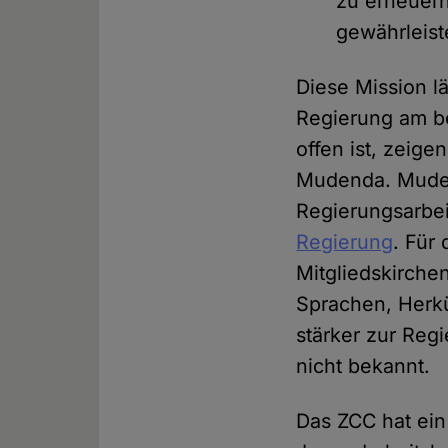
zu erneuern
gewährleist
Diese Mission l
Regierung am be
offen ist, zeig
Mudenda. Mudena
Regierungsarbei
Regierung
. Für
Mitgliedskirche
Sprachen, Herkü
stärker zur Regi
nicht bekannt.
Das ZCC hat ei