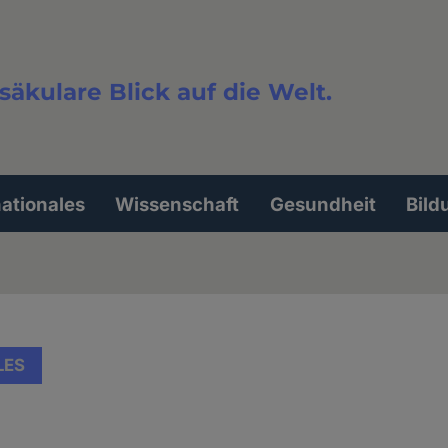
säkulare Blick auf die Welt.
extsuche
nationales
Wissenschaft
Gesundheit
Bild
LES