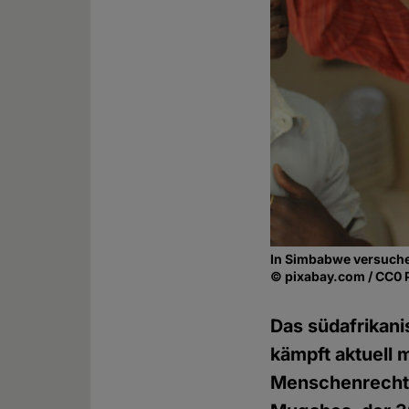
In Simbabwe versuchen
© pixabay.com / CC0 
Das südafrikan
kämpft aktuell
Menschenrechte