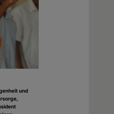
genheit und
orsorge,
äsident