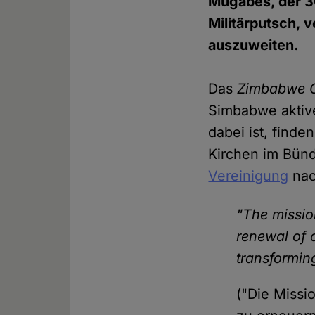
Mugabes, der 30
Militärputsch, 
auszuweiten.
Das
Zimbabwe C
Simbabwe aktive
dabei ist, finde
Kirchen im Bünd
Vereinigung
nac
"The missio
renewal of 
transformin
("Die Missi