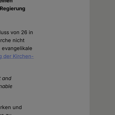
einen
r Regierung
uss von 26 in
rche nicht
d evangelikale
g der Kirchen-
t and
nable
tärken und