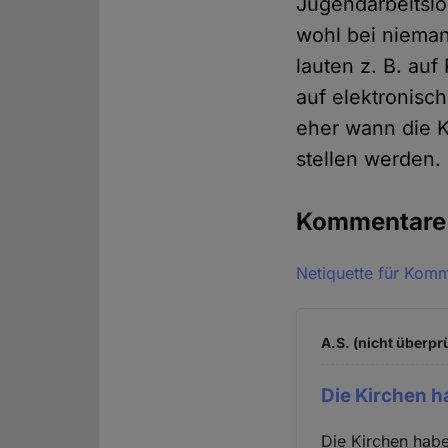
Jugendarbeitslo
wohl bei niema
lauten z. B. a
auf elektronisc
eher wann die K
stellen werden.
Kommentar
Netiquette für Kom
A.S. (nicht überprü
Die Kirchen h
Die Kirchen hab