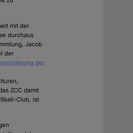
we zu
eit mit der
sse durchaus
sammlung, Jacob
i der
rmonisierung der
n
lturen,
 das ZCC damit
ßball-Club, ist
egen