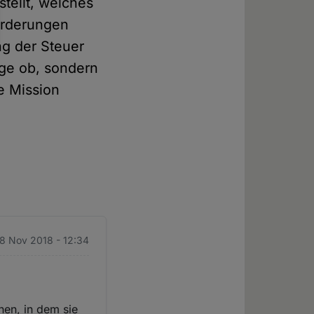
stellt, welches
orderungen
g der Steuer
age ob, sondern
e Mission
28 Nov 2018 - 12:34
en, in dem sie