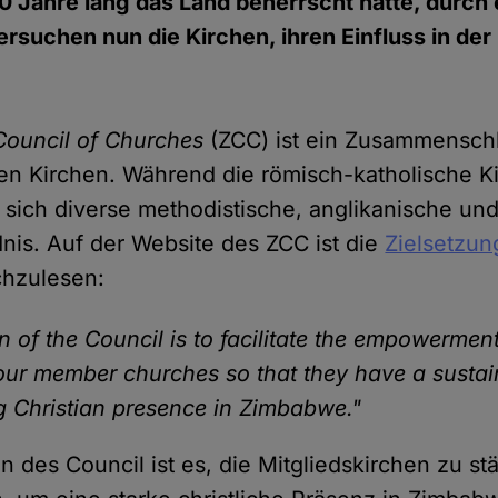
 Jahre lang das Land beherrscht hatte, durch 
versuchen nun die Kirchen, ihren Einfluss in de
ouncil of Churches
(ZCC) ist ein Zusammenschl
n Kirchen. Während die römisch-katholische Ki
n sich diverse methodistische, anglikanische un
nis. Auf der Website des ZCC ist die
Zielsetzun
hzulesen:
n of the Council is to facilitate the empowermen
our member churches so that they have a sustai
g Christian presence in Zimbabwe."
on des Council ist es, die Mitgliedskirchen zu s