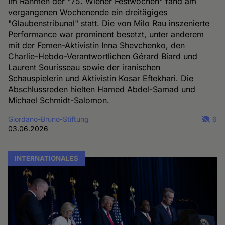
Im Rahmen der "75. Wiener Festwochen" fand am
vergangenen Wochenende ein dreitägiges
"Glaubenstribunal" statt. Die von Milo Rau inszenierte
Performance war prominent besetzt, unter anderem
mit der Femen-Aktivistin Inna Shevchenko, den
Charlie-Hebdo-Verantwortlichen Gérard Biard und
Laurent Sourisseau sowie der iranischen
Schauspielerin und Aktivistin Kosar Eftekhari. Die
Abschlussreden hielten Hamed Abdel-Samad und
Michael Schmidt-Salomon.
Giordano-Bruno-Stiftung
6
03.06.2026
INTERNATIONALES