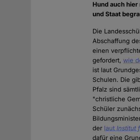
Hund auch hier 
und Staat begr
Die Landesschül
Abschaffung des
einen verpflich
gefordert,
wie 
ist laut Grundg
Schulen. Die gi
Pfalz sind sämtl
"christliche Ge
Schüler zunäch
Bildungsministe
der
laut
Institut
dafür eine Grun