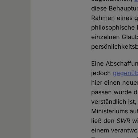
diese Behauptun
Rahmen eines g
philosophische 
einzelnen Glaub
persönlichkeitsb
Eine Abschaffun
jedoch
gegenü
hier einen neue
passen würde di
verständlich ist
Ministeriums au
ließ den
SWR
wi
einem verantwor