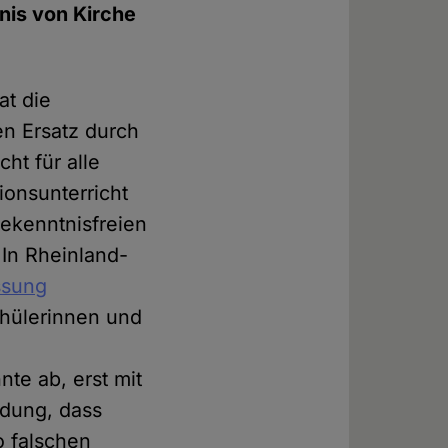
tnis von Kirche
at die
en Ersatz durch
ht für alle
gionsunterricht
bekenntnisfreien
 In Rheinland-
ssung
chülerinnen und
te ab, erst mit
dung, dass
o falschen