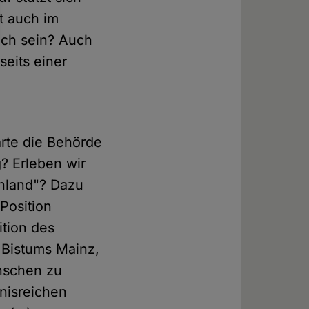
t auch im
ch sein? Auch
eits einer
ärte die Behörde
? Erleben wir
chland"? Dazu
Position
ition des
 Bistums Mainz,
nschen zu
nisreichen