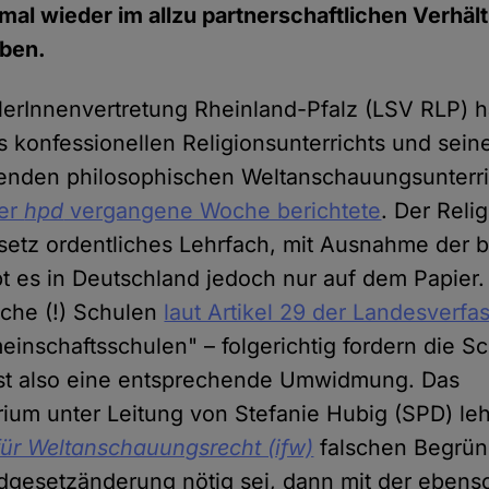
mal wieder im allzu partnerschaftlichen Verhäl
aben.
erInnenvertretung Rheinland-Pfalz (LSV RLP) h
 konfessionellen Religionsunterrichts und sein
tenden philosophischen Weltanschauungsunterric
der
hpd
vergangene Woche berichtete
. Der Reli
esetz ordentliches Lehrfach, mit Ausnahme der 
bt es in Deutschland jedoch nur auf dem Papier.
iche (!) Schulen
laut Artikel 29 der Landesverfa
meinschaftsschulen" – folgerichtig fordern die S
st also eine entsprechende Umwidmung. Das
rium unter Leitung von Stefanie Hubig (SPD) lehn
 für Weltanschauungsrecht (ifw)
falschen Begrün
dgesetzänderung nötig sei, dann mit der ebens