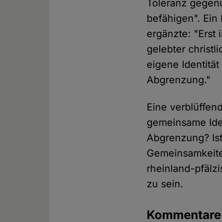
Toleranz gegen
befähigen". Ein
ergänzte: "Erst
gelebter christ
eigene Identitä
Abgrenzung."
Eine verblüffend
gemeinsame Ident
Abgrenzung? Ist 
Gemeinsamkeiten
rheinland-pfälzi
zu sein.
Kommentar