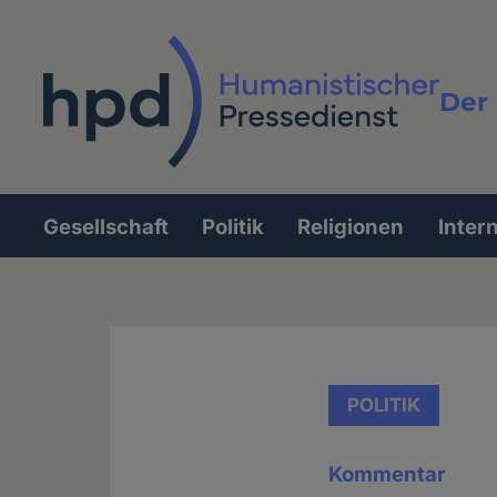
Direkt
zum
Inhalt
Der 
Vollt
Gesellschaft
Politik
Religionen
Inter
Hauptnavigation
POLITIK
Kommentar