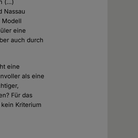
n (…)
nd Nassau
n Modell
üler eine
aber auch durch
cht eine
nvoller als eine
htiger,
en? Für das
 kein Kriterium