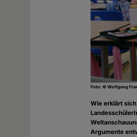
Foto: © Wolfgang Fran
Wie erklärt sic
LandesschülerI
Weltanschauung
Argumente entwe