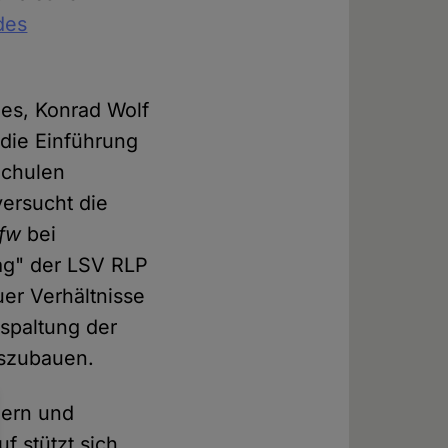
des
des, Konrad Wolf
die Einführung
Schulen
versucht die
fw
bei
ag" der LSV RLP
er Verhältnisse
fspaltung der
uszubauen.
ndern und
uf stützt sich