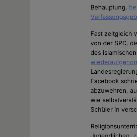
Behauptung,
be
Verfassungsgeb
Fast zeitgleich
von der SPD, di
des islamischen
wiederaufgeno
Landesregierung 
Facebook schri
abzuwehren, auf
wie selbstverst
Schüler in vers
Religionsunterri
Jugendlichen,
z