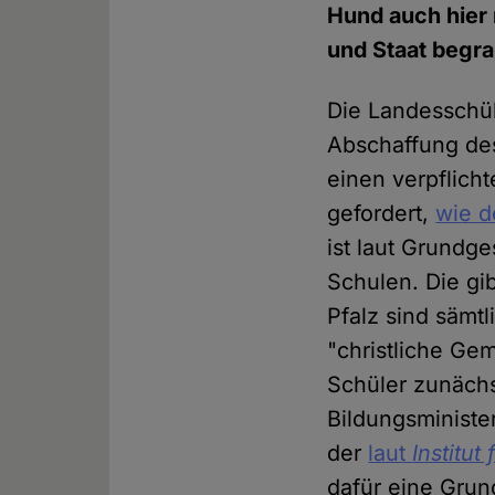
Hund auch hier 
und Staat begr
Die Landesschül
Abschaffung des
einen verpflich
gefordert,
wie 
ist laut Grundg
Schulen. Die gi
Pfalz sind sämtl
"christliche Ge
Schüler zunäch
Bildungsministe
der
laut
Institut
dafür eine Grun