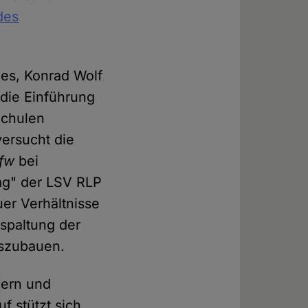
des
des, Konrad Wolf
die Einführung
Schulen
versucht die
fw
bei
ag" der LSV RLP
er Verhältnisse
fspaltung der
uszubauen.
ndern und
uf stützt sich