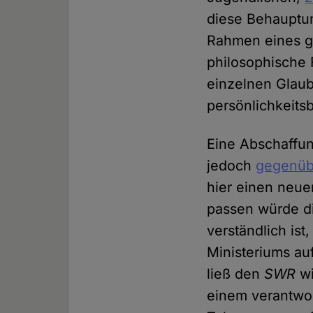
diese Behauptun
Rahmen eines g
philosophische 
einzelnen Glaub
persönlichkeitsb
Eine Abschaffun
jedoch
gegenü
hier einen neue
passen würde di
verständlich ist
Ministeriums au
ließ den
SWR
wi
einem verantwor