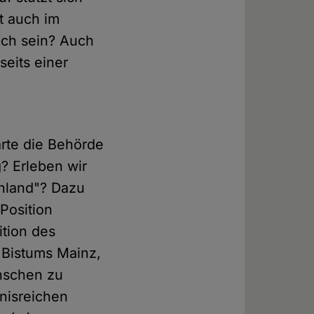
t auch im
ch sein? Auch
eits einer
ärte die Behörde
? Erleben wir
chland"? Dazu
Position
ition des
 Bistums Mainz,
nschen zu
nisreichen