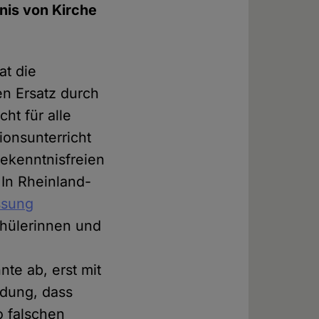
tnis von Kirche
at die
en Ersatz durch
ht für alle
gionsunterricht
bekenntnisfreien
 In Rheinland-
ssung
chülerinnen und
te ab, erst mit
dung, dass
o falschen