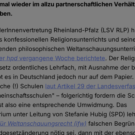
mal wieder im allzu partnerschaftlichen Verhäl
aben.
erInnenvertretung Rheinland-Pfalz (LSV RLP) h
 konfessionellen Religionsunterrichts und sein
tenden philosophischen Weltanschauungsunterric
der
hpd
vergangene Woche berichtete
. Der Reli
esetz ordentliches Lehrfach, mit Ausnahme der 
bt es in Deutschland jedoch nur auf dem Papier.
iche (!) Schulen
laut Artikel 29 der Landesverfa
meinschaftsschulen" – folgerichtig fordern die S
st also eine entsprechende Umwidmung. Das
rium unter Leitung von Stefanie Hubig (SPD) lehn
 für Weltanschauungsrecht (ifw)
falschen Begrün
dgesetzänderung nötig sei, dann mit der ebens