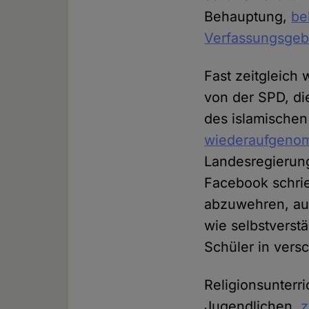
Behauptung,
be
Verfassungsgeb
Fast zeitgleich
von der SPD, di
des islamischen
wiederaufgeno
Landesregierung 
Facebook schri
abzuwehren, auf
wie selbstverst
Schüler in vers
Religionsunterri
Jugendlichen,
z