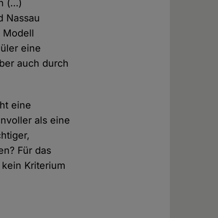
n (…)
nd Nassau
n Modell
üler eine
aber auch durch
cht eine
nvoller als eine
htiger,
en? Für das
 kein Kriterium