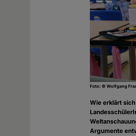
Foto: © Wolfgang Fran
Wie erklärt sic
LandesschülerI
Weltanschauung
Argumente entwe