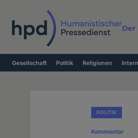
Direkt
zum
Inhalt
Der 
Vollt
Gesellschaft
Politik
Religionen
Inter
Hauptnavigation
POLITIK
Kommentar