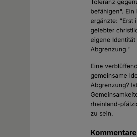
Toleranz gegen
befähigen". Ein
ergänzte: "Erst
gelebter christ
eigene Identitä
Abgrenzung."
Eine verblüffend
gemeinsame Ident
Abgrenzung? Ist 
Gemeinsamkeiten
rheinland-pfälzi
zu sein.
Kommentar