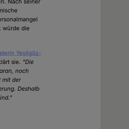
en. Nach seiner
imische
Personalmangel
k würde die
sterin Yeşilgöz-
klärt sie.
"Die
daran, noch
 mit der
ierung. Deshalb
ind."