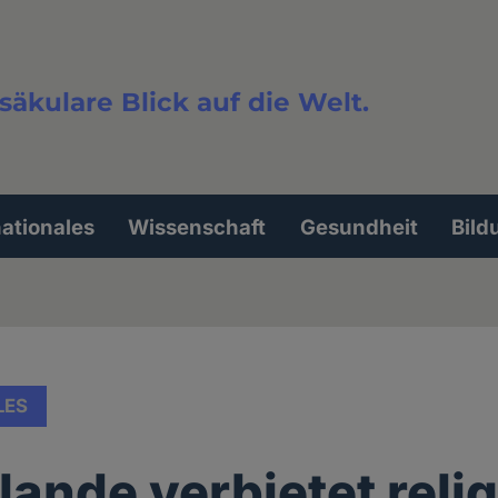
säkulare Blick auf die Welt.
extsuche
nationales
Wissenschaft
Gesundheit
Bild
LES
lande verbietet reli