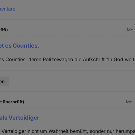
mentare
üft)
Mo. 
bt es Counties,
es Counties, deren Polizeiwagen die Aufschrift "In God we t
en
t überprüft)
Mo. 
als Verteidiger
 Verteidiger nicht um Wahrheit bemüht, sonder nur herumpa