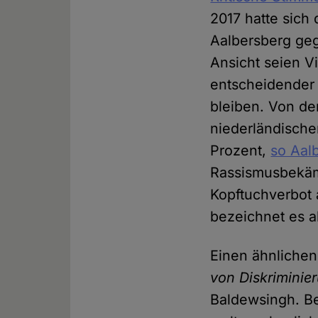
2017 hatte sich
Aalbersberg geg
Ansicht seien Vi
entscheidender 
bleiben. Von de
niederländische
Prozent,
so Aal
Rassismusbekäm
Kopftuchverbot 
bezeichnet es a
Einen ähnlichen
von Diskriminie
Baldewsingh. Be