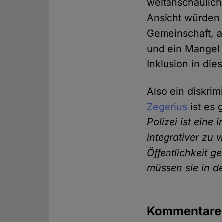
weltanschaulich
Ansicht würden 
Gemeinschaft, a
und ein Mangel 
Inklusion in di
Also ein diskri
Zegerius
ist es 
Polizei ist eine
integrativer zu
Öffentlichkeit g
müssen sie in de
Kommentar