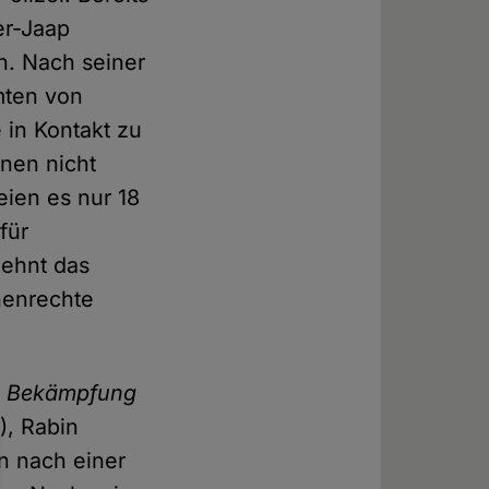
er-Jaap
n. Nach seiner
amten von
 in Kontakt zu
nen nicht
eien es nur 18
für
lehnt das
henrechte
ie Bekämpfung
), Rabin
n nach einer