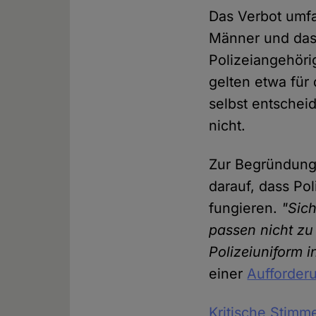
Das Verbot umfas
Männer und das 
Polizeiangehöri
gelten etwa für 
selbst entscheid
nicht.
Zur Begründung 
darauf, dass Pol
fungieren.
"Sic
passen nicht zu 
Polizeiuniform i
einer
Aufforder
Kritische Stimm