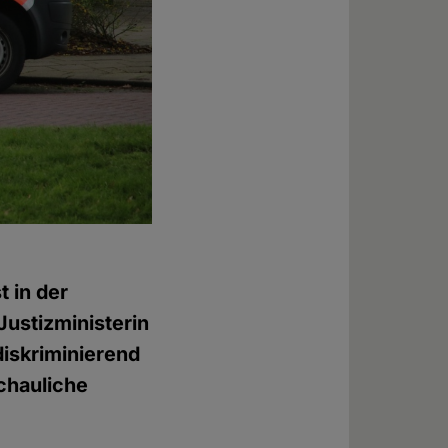
t in der
Justizministerin
diskriminierend
schauliche