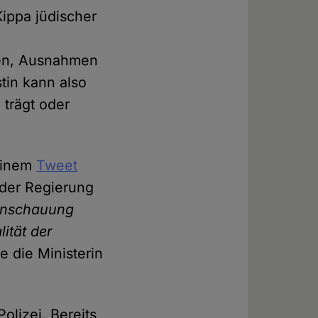
Kippa jüdischer
ehen, Ausnahmen
stin kann also
 trägt oder
 einem
Tweet
r der Regierung
tanschauung
lität der
e die Ministerin
lizei. Bereits