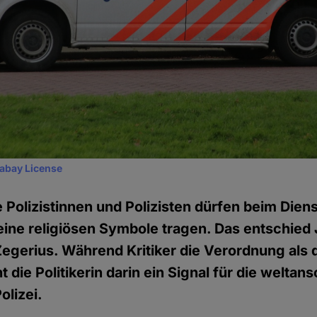
xabay License
 Polizistinnen und Polizisten dürfen beim Diens
keine religiösen Symbole tragen. Das entschied 
Zegerius. Während Kritiker die Verordnung als 
ht die Politikerin darin ein Signal für die weltan
olizei.