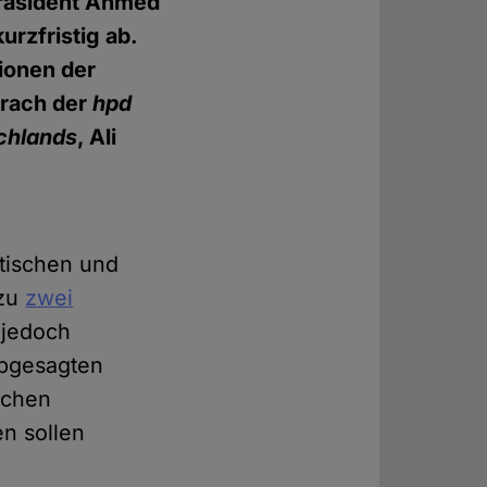
spräsident Ahmed
urzfristig ab.
ionen der
prach der
hpd
chlands
, Ali
tischen und
zu
zwei
 jedoch
abgesagten
schen
n sollen