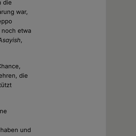
n die
arung war,
leppo
r noch etwa
Asayish
,
 Chance,
ehren, die
tützt
ine
 haben und