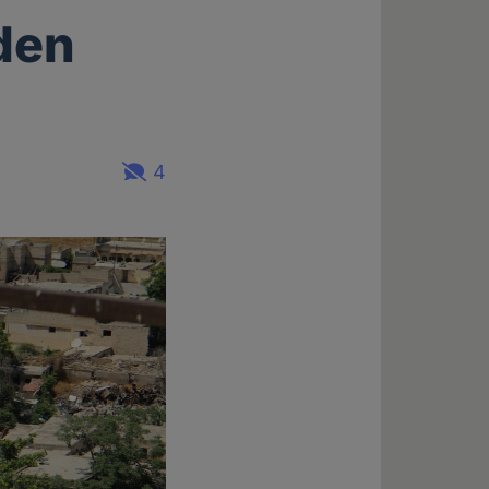
 den
4