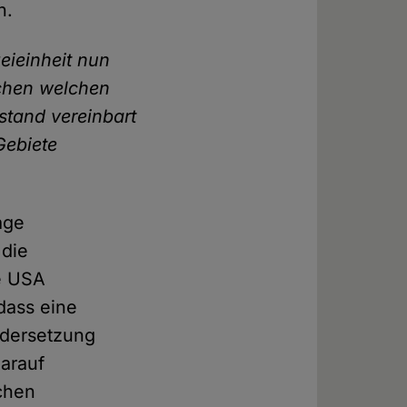
n.
zeieinheit nun
chen welchen
lstand vereinbart
Gebiete
age
 die
ie USA
dass eine
ndersetzung
darauf
schen