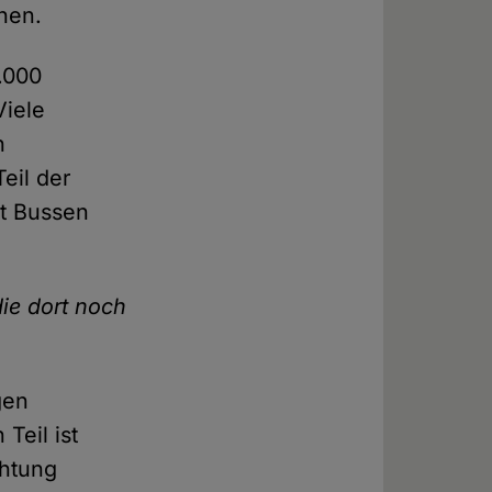
hen.
.000
Viele
h
Teil der
it Bussen
die dort noch
gen
Teil ist
chtung