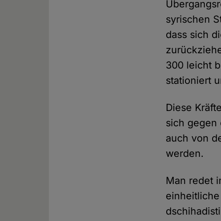
Übergangsre
syrischen S
dass sich d
zurückziehe
300 leicht 
stationiert
Diese Kräft
sich gegen 
auch von der
werden.
Man redet i
einheitlich
dschihadis