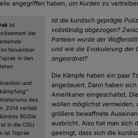
teile angegriffen haben, um Kurden zu vertreibe
Ist die kurdisch geprägte Poli
rak
ist
vollständig abgezogen? Zwis
präsentant der
Parteien wurde der Waffenstil
Gemeinde
und wie die Evakuierung der 
. Im November
oprak in den
angeordnet?
teten
Die Kämpfe haben ein paar T
ävention und
angedauert. Dann haben sich
ekämpfung"
Amerikaner eingeschaltet. D
nisteriums des
wollen möglichst vermeiden, 
n. 2014 verließ
größere bewaffnete Auseina
 Bündnis 90/Die
ausbricht. Also hat man sich 
rat in die CDU
geeinigt, dass sich die kurdi
m ist Toprak