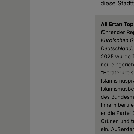
diese Stadt
Ali Ertan Top
führender Re
Kurdischen 
Deutschland
2025 wurde T
neu eingerich
"Beraterkreis
Islamismuspr
Islamismusb
des Bundesmi
Innern berufe
er die Partei
Grünen und t
ein. Außerde