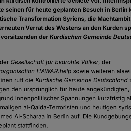
in kurdisch kontrollierte Gebiete vor. Interim
e seinen für heute geplanten Besuch in Berlin k
stische Transformation Syriens, die Machtambit
 erneuten Verrat des Westens an den Kurden s
vorsitzenden der
Kurdischen Gemeinde Deuts
 der
Gesellschaft für bedrohte Völker
, der
organisation HAWAR.help
sowie weiteren alawi
inen ruft die
Kurdische Gemeinde Deutschland
en den ursprünglich für heute angekündigten,
rund innenpolitischer Spannungen kurzfristig 
aligen al-Qaida-Terroristen und heutigen syri
med Al-Scharaa in Berlin auf. Die Kundgebunge
eplant stattfinden.