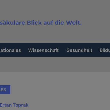
säkulare Blick auf die Welt.
extsuche
nationales
Wissenschaft
Gesundheit
Bild
LES
i Ertan Toprak