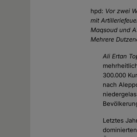
hpd:
Vor zwei W
mit Artilleriefe
Maqsoud und Ash
Mehrere Dutzend
Ali Ertan T
mehrheitlic
300.000 Kur
nach Aleppo
niedergelas
Bevölkerung
Letztes Jah
dominierte