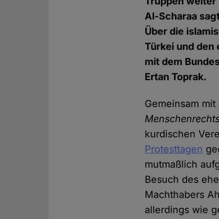
Truppen weiter 
Al-Scharaa sagt
Über die islami
Türkei und den
mit dem Bundes
Ertan Toprak.
Gemeinsam mit
Menschenrechts
kurdischen Vere
Protesttagen
geg
mutmaßlich aufg
Besuch des ehem
Machthabers Ah
allerdings wie g