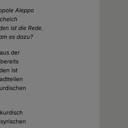
opole Aleppo
Scheich
en ist die Rede.
kam es dazu?
 aus der
bereits
den ist
adtteilen
kurdischen
 kurdisch
syrischen