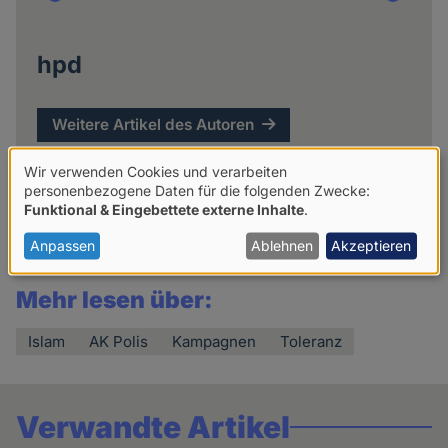
hpd
Weitere Artikel des Autoren
Wir verwenden Cookies und verarbeiten
Verwendung
personenbezogene Daten für die folgenden Zwecke:
Funktional & Eingebettete externe Inhalte
.
von
personenbezogenen
Anpassen
Ablehnen
Akzeptieren
Daten
Mehr lesen über:
und
Cookies
Islam
AK Polis
Kampagnen
Toleranz
Verwandte Artikel