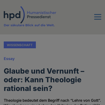
Direkt
zum
Inhalt
Menu
Der säkulare Blick auf die Welt.
WISSENSCHAFT
Essay
Glaube und Vernunft –
oder: Kann Theologie
rational sein?
Theologie bedeutet dem Begriff nach “Lehre von Gott”.