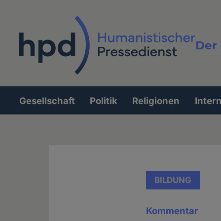
Direkt
zum
Inhalt
Der 
Vollt
Gesellschaft
Politik
Religionen
Inter
Hauptnavigation
BILDUNG
Kommentar