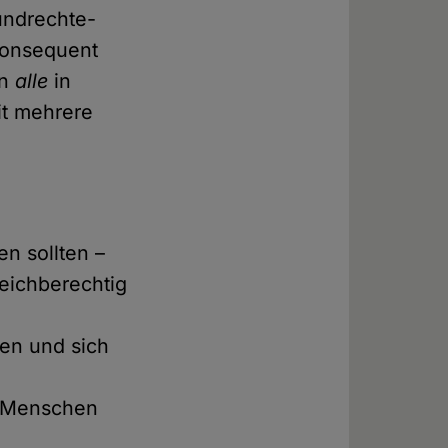
undrechte-
konsequent
an
alle
in
it mehrere
n sollten –
leichberechtig
ten und sich
er Menschen