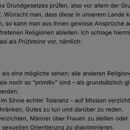
s Grundgesetzes prüfen, also vor allem der Gr
7
. Wünscht man, dass diese in unserem Lande 
n, so kann man aus ihnen gewisse Ansprüche 
tretenen Religionen ableiten. Ich schlage hierm
asi als
Prüfsteine
vor, nämlich:
r als
eine
mögliche sehen; alle anderen Religione
ie noch so “primitiv” sind – als grundsätzlich g
werden.
– im Sinne echter Toleranz - auf Mission verzich
hränken, Gutes zu tun und darüber zu reden.
 verzichten, Männer über Frauen zu stellen od
 sexuellen Orientierung zu diskriminieren.