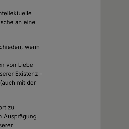
ntellektuelle
nsche an eine
schieden, wenn
en von Liebe
serer Existenz -
 (auch mit der
ort zu
ven Ausprägung
serer