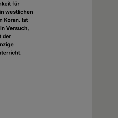
keit für
 in westlichen
n Koran. Ist
ein Versuch,
t der
inzige
terricht.