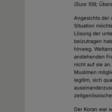
(Sure 109; Über
Angesichts der 
Situation möcht
Lösung der unte
beizutragen hab
hinweg. Weltan
anstehenden Fr
nicht auf sie a
Muslimen möglic
legitim, sich qu
auseinanderzuse
zeitgenössisch
Der Koran war w