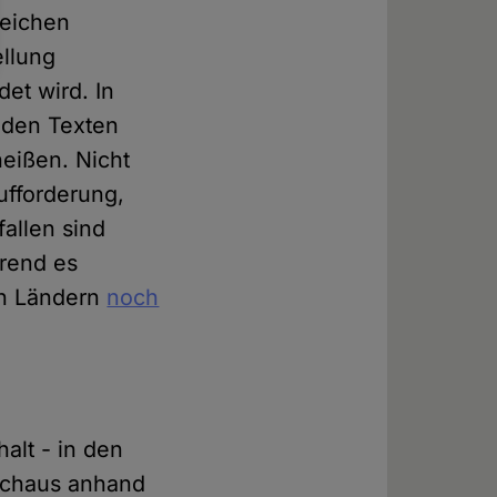
reichen
ellung
et wird. In
nden Texten
eißen. Nicht
Aufforderung,
allen sind
hrend es
en Ländern
noch
halt - in den
urchaus anhand