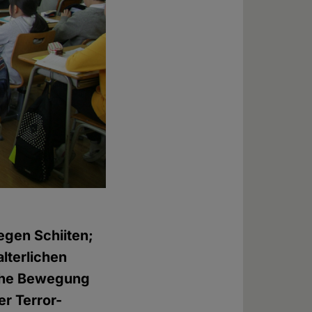
egen Schiiten;
lterlichen
sche Bewegung
er Terror-