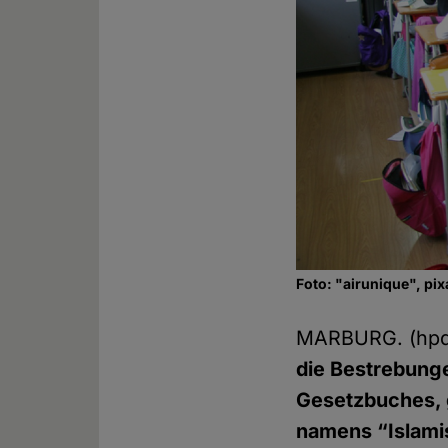
Foto: "airunique", pi
MARBURG. (hp
die Bestrebunge
Gesetzbuches, 
namens “Islamis