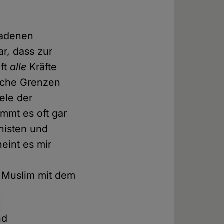
eladenen
ar, dass zur
aft
alle
Kräfte
liche Grenzen
iele der
mmt es oft gar
nisten und
eint es mir
a Muslim mit dem
nd