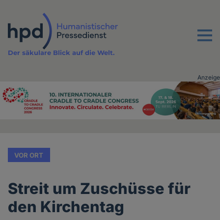
Direkt
zum
Inhalt
Menu
Der säkulare Blick auf die Welt.
Anzeige
Advertising
vor
Inhalt
VOR ORT
Streit um Zuschüsse für
den Kirchentag