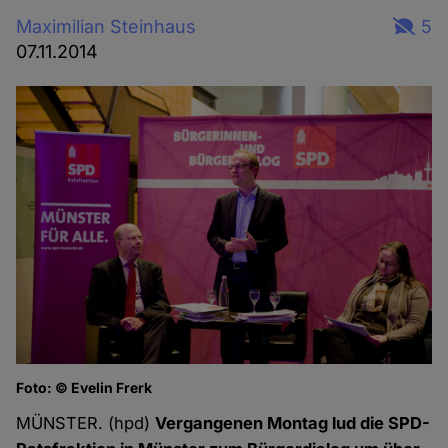
Maximilian Steinhaus
5
07.11.2014
Foto: © Evelin Frerk
Fo
MÜNSTER. (hpd)
Vergangenen Montag lud die SPD-