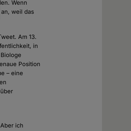
eden. Wenn
 an, weil das
Tweet. Am 13.
entlichkeit, in
 Biologe
genaue Position
e – eine
ren
 über
 Aber ich