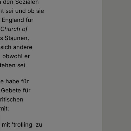
n den Sozialen
t sei und ob sie
n England für
r
Church of
es Staunen,
 sich andere
, obwohl er
tehen sei.
ie habe für
 Gebete für
ritischen
mit:
it 'trolling' zu