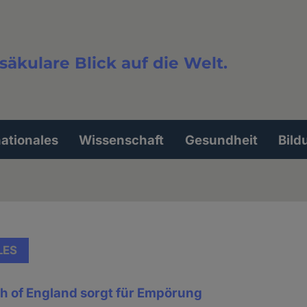
säkulare Blick auf die Welt.
extsuche
nationales
Wissenschaft
Gesundheit
Bild
LES
h of England sorgt für Empörung