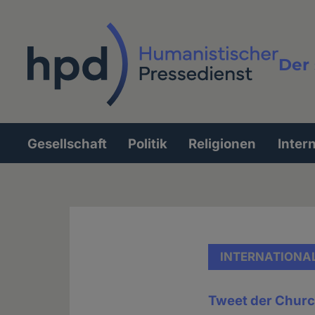
Direkt
zum
Inhalt
Der 
Vollt
Gesellschaft
Politik
Religionen
Inter
Hauptnavigation
INTERNATIONA
Tweet der Churc