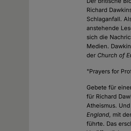
Der britische Bi
Richard Dawkins
Schlaganfall. A
anstehende Lese
sich die Nachri
Medien. Dawkin
der
Church of E
"Prayers for Pro
Gebete für eine
für Richard Daw
Atheismus. Und
England
, mit d
führte. Das ers