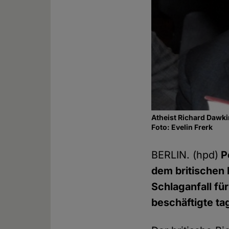
Atheist Richard Dawk
Foto: Evelin Frerk
BERLIN. (hpd)
Pe
dem britischen 
Schlaganfall fü
beschäftigte ta