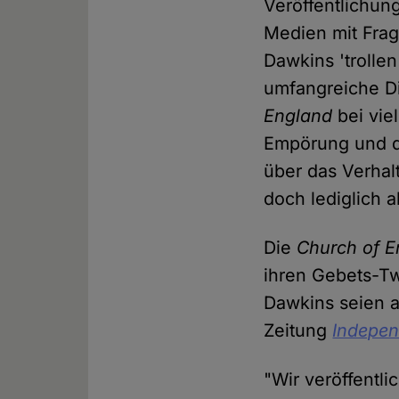
Veröffentlichun
Medien mit Frag
Dawkins 'trollen
umfangreiche D
England
bei vie
Empörung und de
über das Verhalt
doch lediglich 
Die
Church of E
ihren Gebets-Tw
Dawkins seien a
Zeitung
Indepen
"Wir veröffentli