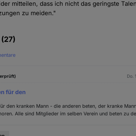
der mitteilen, dass ich nicht das geringste Tale
zungen zu meiden."
e
(27)
mentare
erprüft)
Do. 
en für den
 für den kranken Mann - die anderen beten, der kranke Man
moren. Alle sind Mitglieder im selben Verein und beten zu d
en