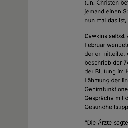
tun. Christen b
jemand einen Sch
nun mal das ist,
Dawkins selbst 
Februar wendete
der er mitteilt
beschrieb der 74
der Blutung im 
Lähmung der lin
Gehirnfunktionen
Gespräche mit d
Gesundheitstip
"Die Ärzte sagt