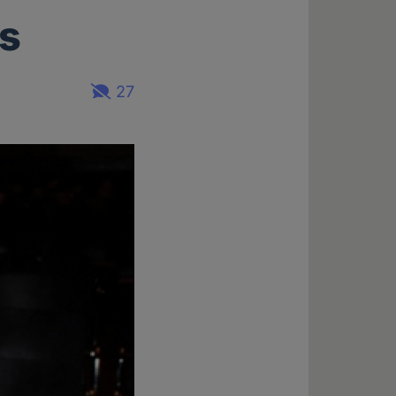
ns
27