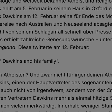
ologe und weltweit bekannte Atheist und Religio
 erlitt am 5. Februar in seinem Haus in Oxford e
ls Dawkins am 12. Februar seine für Ende des M
reise nach Australien und Neuseeland absagte,
cht von seinem Schlaganfall schnell über Presse
s erhielt zahlreiche Genesungswünsche – unte
ngland
. Diese twitterte am 12. Februar:
f Dawkins and his family".
n Atheisten? Und zwar nicht für irgendeinen At
kins, einen der Hauptvertreter des sogenannt
 auch nicht von irgendwem, sondern von der
Ch
eren Vertretern Dawkins mehr als einmal hitzige 
chien vielen merkwürdig. Innerhalb weniger St