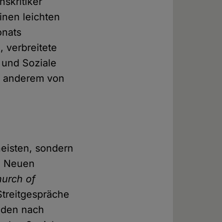
nskritiker
inen leichten
onats
 verbreitete
 und Soziale
r anderem von
heisten, sondern
en Neuen
urch of
Streitgespräche
unden nach