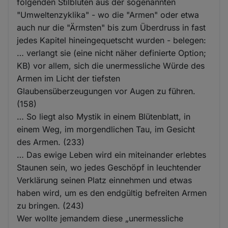
und
folgenden Stilblüten aus der sogenannten
"Umweltenzyklika" - wo die "Armen" oder etwa
Cookies
auch nur die "Ärmsten" bis zum Überdruss in fast
jedes Kapitel hineingequetscht wurden - belegen:
… verlangt sie (eine nicht näher definierte Option;
KB) vor allem, sich die unermessliche Würde des
Armen im Licht der tiefsten
Glaubensüberzeugungen vor Augen zu führen.
(158)
… So liegt also Mystik in einem Blütenblatt, in
einem Weg, im morgendlichen Tau, im Gesicht
des Armen. (233)
… Das ewige Leben wird ein miteinander erlebtes
Staunen sein, wo jedes Geschöpf in leuchtender
Verklärung seinen Platz einnehmen und etwas
haben wird, um es den endgültig befreiten Armen
zu bringen. (243)
Wer wollte jemandem diese „unermessliche