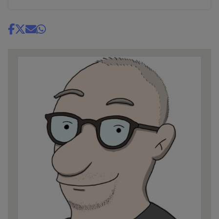
Share
news