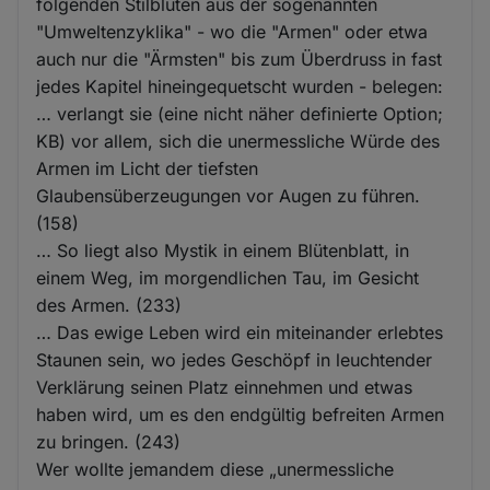
und
folgenden Stilblüten aus der sogenannten
"Umweltenzyklika" - wo die "Armen" oder etwa
Cookies
auch nur die "Ärmsten" bis zum Überdruss in fast
jedes Kapitel hineingequetscht wurden - belegen:
… verlangt sie (eine nicht näher definierte Option;
KB) vor allem, sich die unermessliche Würde des
Armen im Licht der tiefsten
Glaubensüberzeugungen vor Augen zu führen.
(158)
… So liegt also Mystik in einem Blütenblatt, in
einem Weg, im morgendlichen Tau, im Gesicht
des Armen. (233)
… Das ewige Leben wird ein miteinander erlebtes
Staunen sein, wo jedes Geschöpf in leuchtender
Verklärung seinen Platz einnehmen und etwas
haben wird, um es den endgültig befreiten Armen
zu bringen. (243)
Wer wollte jemandem diese „unermessliche