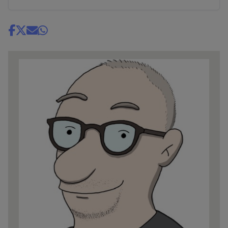
Share
news