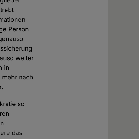
glieder
trebt
rmationen
ige Person
 genauso
tssicherung
nauso weiter
n in
t mehr nach
n.
kratie so
eren
in
iere das