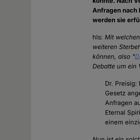
könnte. Nach V
Anfragen nach l
werden sie erfü
hls:
Mit welchen
weiteren Sterbe
können, also "
D
Debatte um ein V
Dr. Preisig:
Gesetz ange
Anfragen au
Eternal Spi
einem einzi
Nun ist ein solc