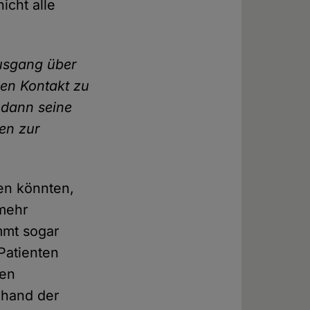
icht alle
ausgang über
den Kontakt zu
 dann seine
en zur
en könnten,
 mehr
mmt sogar
 Patienten
den
nhand der