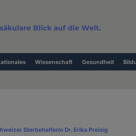
säkulare Blick auf die Welt.
extsuche
nationales
Wissenschaft
Gesundheit
Bild
hweizer Sterbehelferin Dr. Erika Preisig