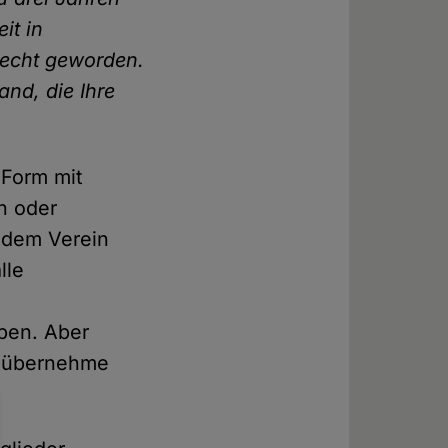
it in
Recht geworden.
nd, die Ihre
 Form mit
n oder
 dem Verein
lle
eben. Aber
, übernehme