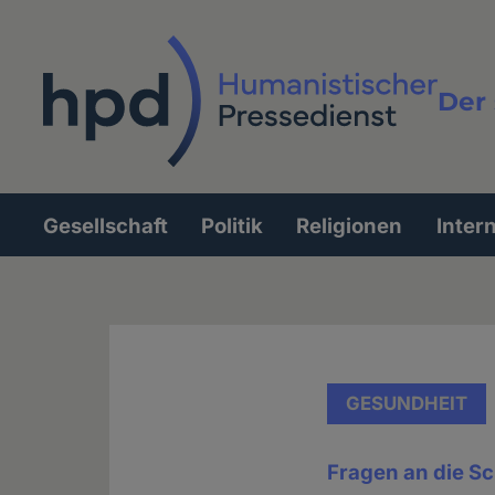
Direkt
zum
Inhalt
Der 
Vollt
Gesellschaft
Politik
Religionen
Inter
Hauptnavigation
GESUNDHEIT
Fragen an die Sc