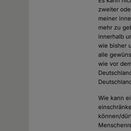
Es kann nic
zweiter ode
meiner inn
mehr zu geb
innerhalb u
wie bisher 
alle gewüns
wie vor dem
Deutschland
Deutschland
Wie kann ei
einschränke
können/dür
Menschenrec