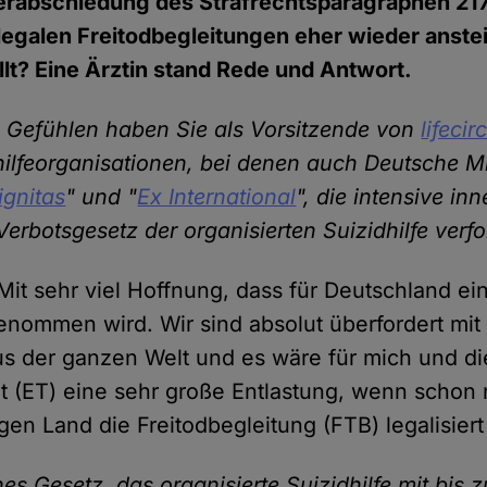
erabschiedung des Strafrechtsparagraphen 217
egalen Freitodbegleitungen eher wieder anste
llt? Eine Ärztin stand Rede und Antwort.
 Gefühlen haben Sie als Vorsitzende von
lifecir
hilfeorganisationen, bei denen auch Deutsche M
ignitas
" und "
Ex International
", die intensive in
erbotsgesetz der organisierten Suizidhilfe verfo
 Mit sehr viel Hoffnung, dass für Deutschland ein
nommen wird. Wir sind absolut überfordert mit 
s der ganzen Welt und es wäre für mich und die
rit (ET) eine sehr große Entlastung, wenn schon 
gen Land die Freitodbegleitung (FTB) legalisier
hes Gesetz, das organisierte Suizidhilfe mit bis 