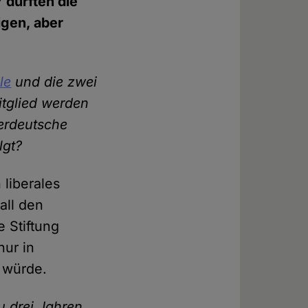
 dürften die
igen, aber
cle
und die zwei
itglied werden
nerdeutsche
lgt?
 liberales
all den
 Stiftung
nur in
t würde.
zu drei Jahren