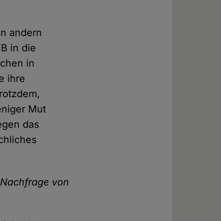
len andern
B in die
echen in
e ihre
trotzdem,
eniger Mut
gegen das
chliches
e Nachfrage von