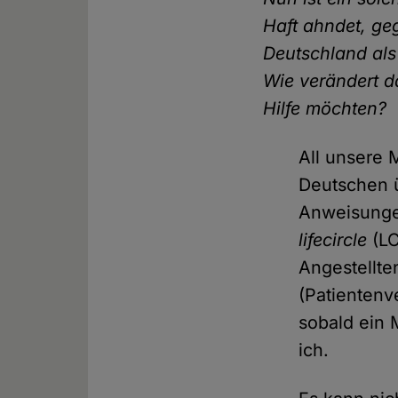
Haft ahndet, ge
Deutschland als
Wie verändert d
Hilfe möchten?
All unsere 
Deutschen ü
Anweisungen
lifecircle
(LC
Angestellte
(Patientenv
sobald ein 
ich.