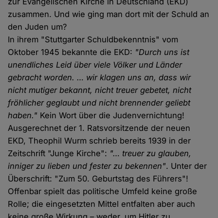
zur Evangelischen Kirche in Deutschland (EKD)
zusammen. Und wie ging man dort mit der Schuld an
den Juden um?
In ihrem "Stuttgarter Schuldbekenntnis" vom
Oktober 1945 bekannte die EKD:
"Durch uns ist
unendliches Leid über viele Völker und Länder
gebracht worden. … wir klagen uns an, dass wir
nicht mutiger bekannt, nicht treuer gebetet, nicht
fröhlicher geglaubt und nicht brennender geliebt
haben."
Kein Wort über die Judenvernichtung!
Ausgerechnet der 1. Ratsvorsitzende der neuen
EKD, Theophil Wurm schrieb bereits 1939 in der
Zeitschrift "Junge Kirche":
"… treuer zu glauben,
inniger zu lieben und fester zu bekennen"
. Unter der
Überschrift: "Zum 50. Geburtstag des Führers"!
Offenbar spielt das politische Umfeld keine große
Rolle; die eingesetzten Mittel entfalten aber auch
keine große Wirkung – weder, um Hitler zu