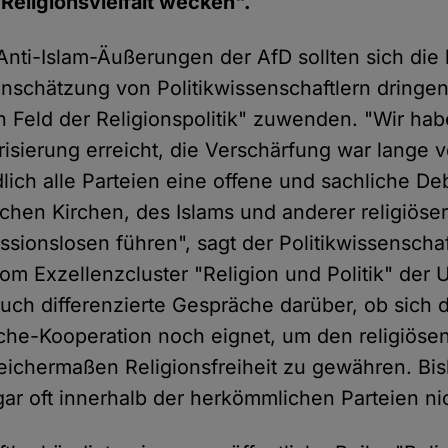
 Religionsvielfalt wecken".
Anti-Islam-Äußerungen der AfD sollten sich di
inschätzung von Politikwissenschaftlern dringe
n Feld der Religionspolitik" zuwenden. "Wir ha
risierung erreicht, die Verschärfung war lange
dlich alle Parteien eine offene und sachliche De
lichen Kirchen, des Islams und anderer religiös
sionslosen führen", sagt der Politikwissenschaft
om Exzellenzcluster "Religion und Politik" der 
uch differenzierte Gespräche darüber, ob sich 
che-Kooperation noch eignet, um den religiöse
eichermaßen Religionsfreiheit zu gewähren. Bis
ar oft innerhalb der herkömmlichen Parteien nic