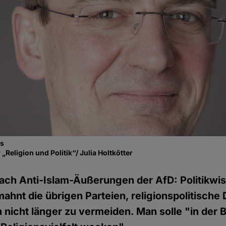
ms
„Religion und Politik“/ Julia Holtkötter
ach Anti-Islam-Äußerungen der AfD: Politikwis
mahnt die übrigen Parteien, religionspolitische
nicht länger zu vermeiden. Man solle "in der