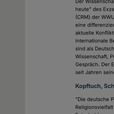
Der Wissenschaft
heute" des Exze
(CRM) der WWU m
eine differenzie
aktuelle Konfli
internationale B
sind als Deutsch
Wissenschaft, P
Gespräch. Der E
seit Jahren sein
Kopftuch, Sch
"Die deutsche Po
Religionsvielfal