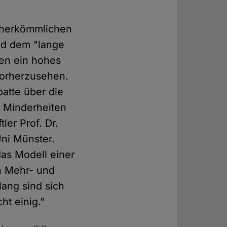
e herkömmlichen
nd dem "lange
ben ein hohes
 vorherzusehen.
batte über die
er Minderheiten
ler Prof. Dr.
Uni Münster.
das Modell einer
n Mehr- und
lang sind sich
ht einig."