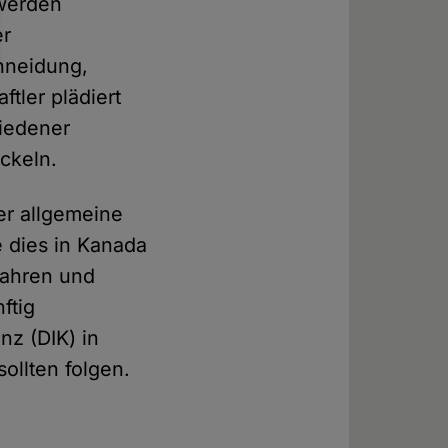
 werden
er
hneidung,
tler plädiert
hiedener
ckeln.
er allgemeine
e dies in Kanada
fahren und
ftig
nz (DIK) in
ollten folgen.