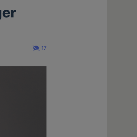
ger
17