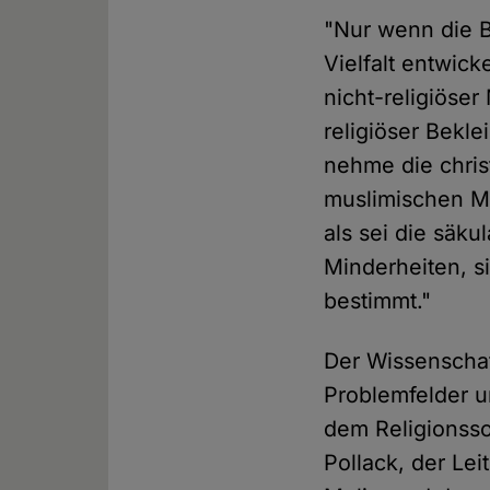
"Nur wenn die Be
Vielfalt entwic
nicht-religiöse
religiöser Bekle
nehme die chris
muslimischen Mi
als sei die säk
Minderheiten, s
bestimmt."
Der Wissenschaft
Problemfelder u
dem Religionsso
Pollack, der Le