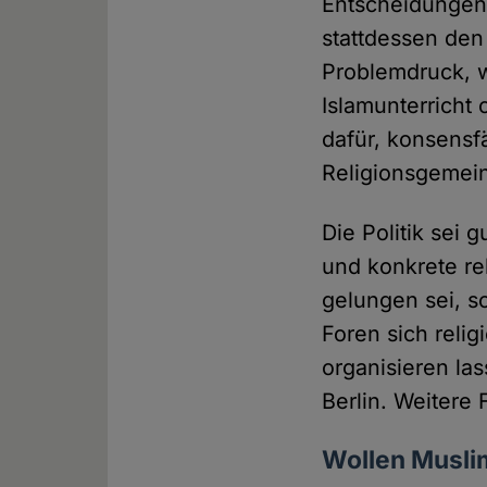
Entscheidungen 
stattdessen den
Problemdruck, w
Islamunterricht
dafür, konsensf
Religionsgemein
Die Politik sei
und konkrete re
gelungen sei, s
Foren sich reli
organisieren las
Berlin. Weitere
Wollen Musli