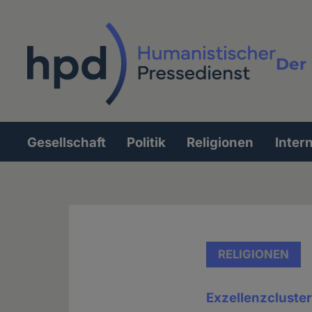
Direkt
zum
Inhalt
Der 
Vollt
Gesellschaft
Politik
Religionen
Inter
Hauptnavigation
RELIGIONEN
Exzellenzcluster