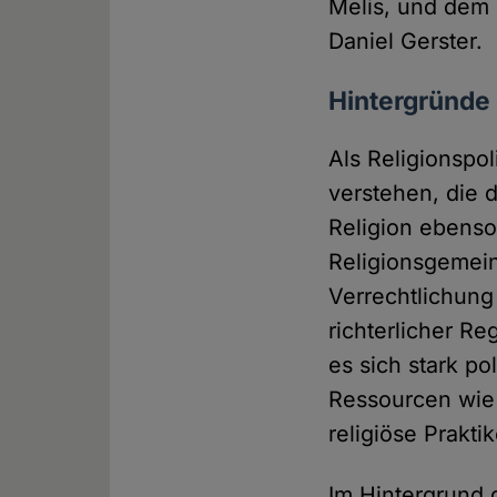
Melis, und dem 
Daniel Gerster.
Hintergründe 
Als Religionspol
verstehen, die 
Religion ebenso
Religionsgemein
Verrechtlichung 
richterlicher Re
es sich stark po
Ressourcen wie d
religiöse Prakt
Im Hintergrund 