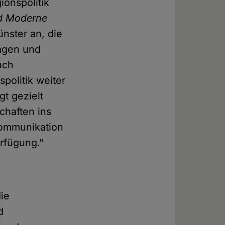
ionspolitik
nd Moderne
nster an, die
ragen und
uch
spolitik weiter
gt gezielt
chaften ins
skommunikation
erfügung."
die
d