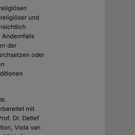
religiösen
religiöser und
nsichtlich
. Andernfalls
en der
durchsetzen oder
en
ditionen
te.
bereitet mit
of. Dr. Detlef
tion, Viola van