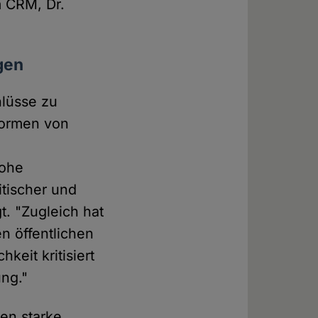
m CRM, Dr.
gen
hlüsse zu
sformen von
hohe
itischer und
t. "Zugleich hat
en öffentlichen
keit kritisiert
ung."
hen starke