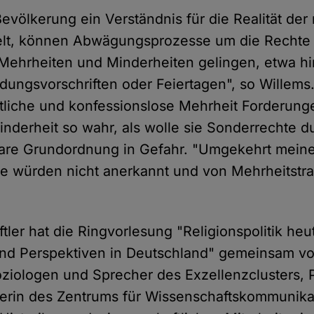
völkerung ein Verständnis für die Realität der 
kelt, können Abwägungsprozesse um die Rechte 
r Mehrheiten und Minderheiten gelingen, etwa hi
idungsvorschriften oder Feiertagen", so Willems
tliche und konfessionslose Mehrheit Forderung
nderheit so wahr, als wolle sie Sonderrechte 
ulare Grundordnung in Gefahr. "Umgekehrt mein
ie würden nicht anerkannt und von Mehrheitstra
ler hat die Ringvorlesung "Religionspolitik heu
nd Perspektiven in Deutschland" gemeinsam vor
ziologen und Sprecher des Exzellenzclusters, Pr
iterin des Zentrums für Wissenschaftskommunika