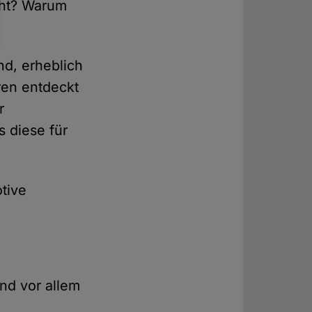
cht? Warum
d, erheblich
ren entdeckt
r
 diese für
tive
und vor allem