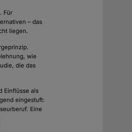
. Für
ernativen – das
cht liegen.
rgeprinzip.
Ablehnung, wie
udie, die das
 Einflüsse als
gend eingestuft:
iseurberuf. Eine