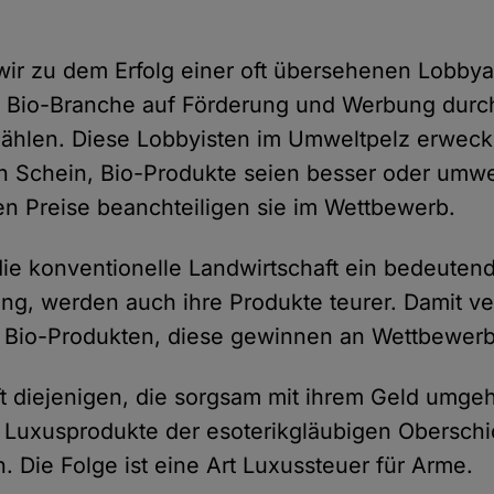
r zu dem Erfolg einer oft übersehenen Lobbyar
 Bio-Branche auf Förderung und Werbung durch 
hlen. Diese Lobbyisten im Umweltpelz erwecke
n Schein, Bio-Produkte seien besser oder umw
n Preise beanchteiligen sie im Wettbewerb.
die konventionelle Landwirtschaft ein bedeutend
ung, werden auch ihre Produkte teurer. Damit ver
 Bio-Produkten, diese gewinnen an Wettbewerbs
rifft diejenigen, die sorgsam mit ihrem Geld umg
e Luxusprodukte der esoterikgläubigen Obersch
 Die Folge ist eine Art Luxussteuer für Arme.