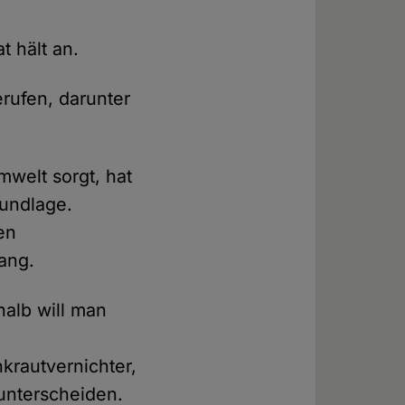
t hält an.
rufen, darunter
mwelt sorgt, hat
rundlage.
en
ang.
halb will man
krautvernichter,
 unterscheiden.