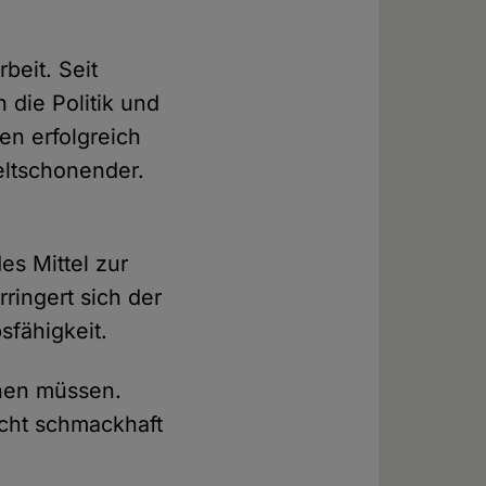
beit. Seit
die Politik und
n erfolgreich
eltschonender.
es Mittel zur
ringert sich der
fähigkeit.
ehen müssen.
icht schmackhaft