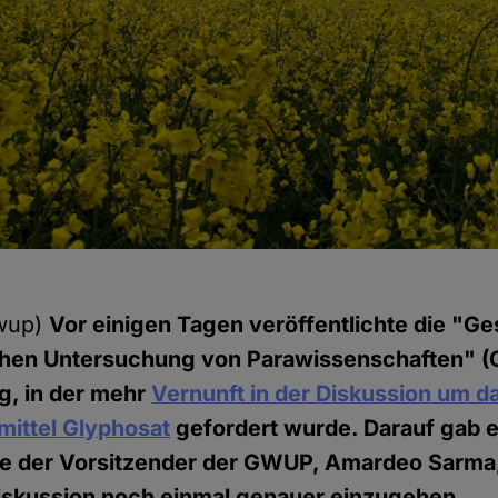
gwup)
Vor einigen Tagen veröffentlichte die "Ge
chen Untersuchung von Parawissenschaften" 
g, in der mehr
Vernunft in der Diskussion um d
mittel Glyphosat
gefordert wurde. Darauf gab es
e der Vorsitzender der GWUP, Amardeo Sarma
Diskussion noch einmal genauer einzugehen.