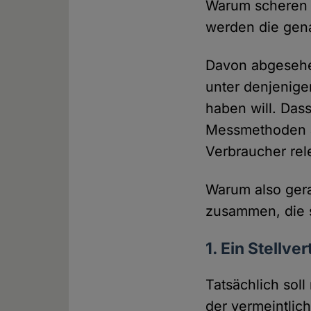
Warum scheren d
werden die gen
Davon abgesehen
unter denjenige
haben will. Das
Messmethoden au
Verbraucher rel
Warum also gera
zusammen, die s
1. Ein Stellv
Tatsächlich soll
der vermeintlic