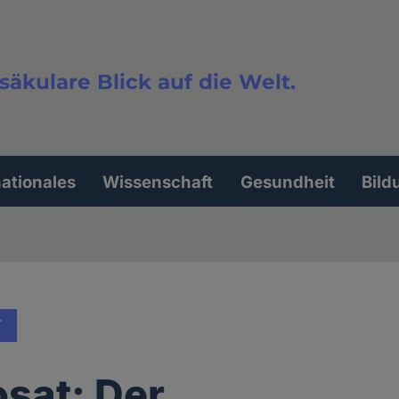
säkulare Blick auf die Welt.
extsuche
nationales
Wissenschaft
Gesundheit
Bild
T
sat: Der