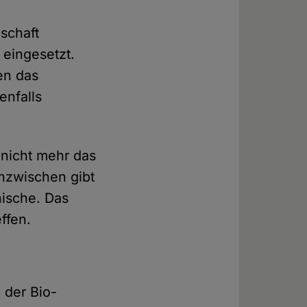
nschaft
eingesetzt.
en das
enfalls
 nicht mehr das
Inzwischen gibt
nische. Das
ffen.
 der Bio-