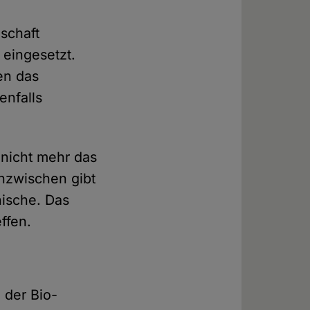
nschaft
eingesetzt.
en das
enfalls
 nicht mehr das
Inzwischen gibt
nische. Das
ffen.
 der Bio-