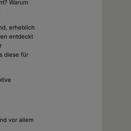
cht? Warum
d, erheblich
ren entdeckt
r
 diese für
tive
und vor allem