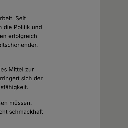
beit. Seit
die Politik und
n erfolgreich
eltschonender.
es Mittel zur
ringert sich der
fähigkeit.
ehen müssen.
icht schmackhaft