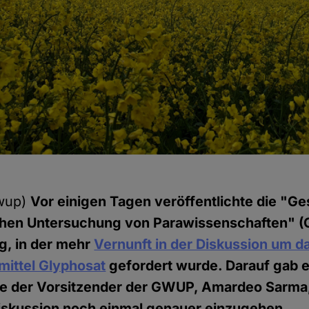
gwup)
Vor einigen Tagen veröffentlichte die "Ge
chen Untersuchung von Parawissenschaften" 
g, in der mehr
Vernunft in der Diskussion um d
mittel Glyphosat
gefordert wurde. Darauf gab es
e der Vorsitzender der GWUP, Amardeo Sarma
Diskussion noch einmal genauer einzugehen.