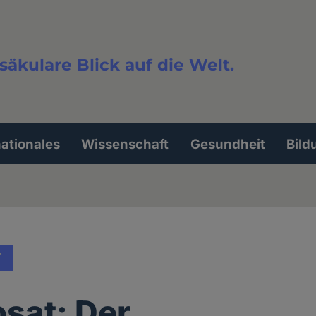
säkulare Blick auf die Welt.
extsuche
nationales
Wissenschaft
Gesundheit
Bild
T
sat: Der