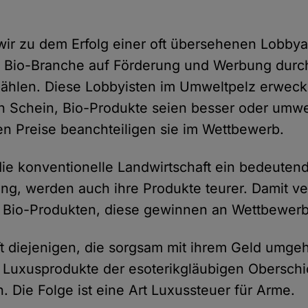
r zu dem Erfolg einer oft übersehenen Lobbyar
 Bio-Branche auf Förderung und Werbung durch 
hlen. Diese Lobbyisten im Umweltpelz erwecke
n Schein, Bio-Produkte seien besser oder umw
n Preise beanchteiligen sie im Wettbewerb.
die konventionelle Landwirtschaft ein bedeutend
ung, werden auch ihre Produkte teurer. Damit ver
 Bio-Produkten, diese gewinnen an Wettbewerbs
rifft diejenigen, die sorgsam mit ihrem Geld umg
e Luxusprodukte der esoterikgläubigen Obersch
 Die Folge ist eine Art Luxussteuer für Arme.