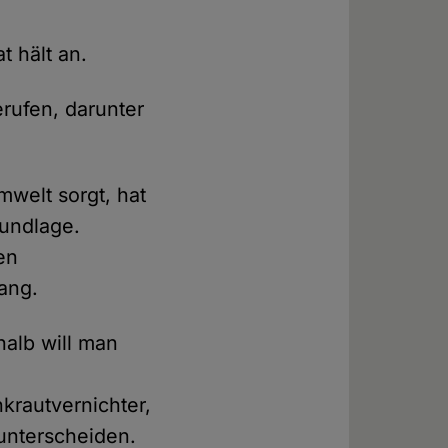
t hält an.
rufen, darunter
mwelt sorgt, hat
rundlage.
en
ang.
halb will man
krautvernichter,
 unterscheiden.