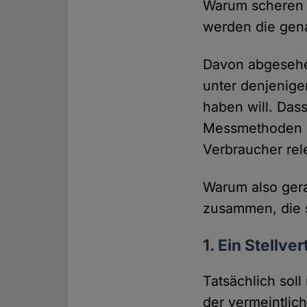
Warum scheren d
werden die gen
Davon abgesehen
unter denjenige
haben will. Das
Messmethoden au
Verbraucher rel
Warum also gera
zusammen, die s
1. Ein Stellv
Tatsächlich soll
der vermeintlic