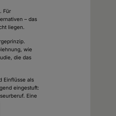
. Für
ernativen – das
cht liegen.
rgeprinzip.
Ablehnung, wie
udie, die das
 Einflüsse als
gend eingestuft:
iseurberuf. Eine