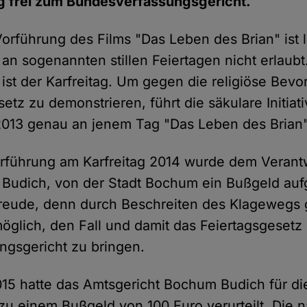
g frei zum Bundesverfassungsgericht.
 Vorführung des Films "Das Leben des Brian" ist
an sogenannten stillen Feiertagen nicht erlaubt.
ge ist der Karfreitag. Um gegen die religiöse Be
etz zu demonstrieren, führt die säkulare Initiati
 2013 genau an jenem Tag "Das Leben des Brian
orführung am Karfreitag 2014 wurde dem Verant
tin Budich, von der Stadt Bochum ein Bußgeld a
Freude, denn durch Beschreiten des Klagewegs
möglich, den Fall und damit das Feiertagsgeset
gsgericht zu bringen.
5 hatte das Amtsgericht Bochum Budich für di
zu einem Bußgeld von 100 Euro verurteilt. Die 