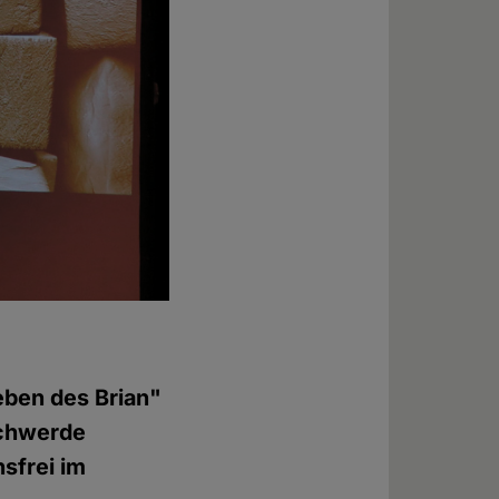
eben des Brian"
schwerde
nsfrei im