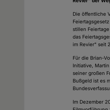
Revier" der We
Die öffentliche
Feiertagsgesetz 
stillen Feierta
das Feiertagsges
im Revier" seit
Für die Brian-V
Initiative, Mar
seiner großen 
Bußgeld ist es 
Bundesverfassun
Im Dezember 201
Filmvorführung 