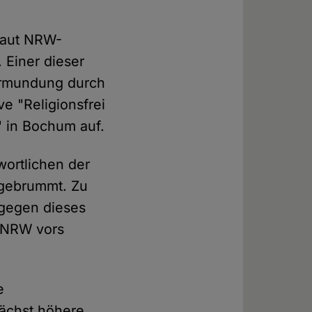
 laut NRW-
 Einer dieser
vormundung durch
ve "Religionsfrei
" in Bochum auf.
wortlichen der
ufgebrummt. Zu
 gegen dieses
z NRW vors
e
nächst höhere