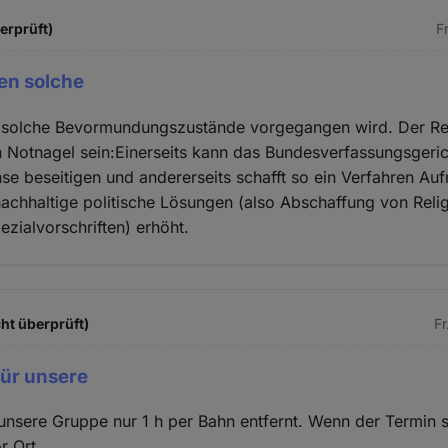
berprüft)
F
en solche
 solche Bevormundungszustände vorgegangen wird. Der R
in Notnagel sein:Einerseits kann das Bundesverfassungsgerich
e beseitigen und andererseits schafft so ein Verfahren Au
achhaltige politische Lösungen (also Abschaffung von Relig
ezialvorschriften) erhöht.
ht überprüft)
Fr
für unsere
r unsere Gruppe nur 1 h per Bahn entfernt. Wenn der Termin s
r Ort.