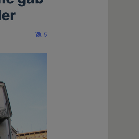
ler
5