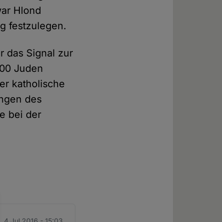
war Hlond
ig festzulegen.
 das Signal zur
000 Juden
er katholische
ungen des
e bei der
 4 Jul 2016 - 15:03