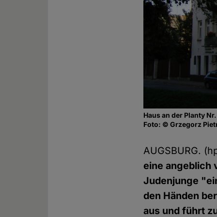
Haus an der Planty Nr. 
Foto: © Grzegorz Piet
AUGSBURG. (h
eine angeblich
Judenjunge "ein
den Händen berü
aus und führt z