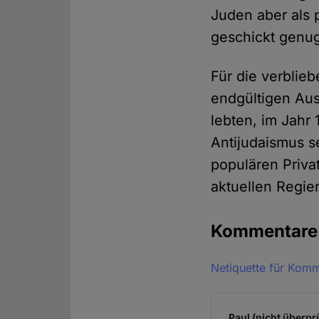
Juden aber als 
geschickt genug,
Für die verblie
endgültigen Au
lebten, im Jahr
Antijudaismus 
populären Priva
aktuellen Regie
Kommentar
Netiquette für Kom
Paul (nicht überpr