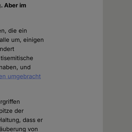
g. Aber im
n, die ein
alle um, einigen
ndert
tisemitische
Knaben, und
en umgebracht
rgriffen
pitze der
altung, dass er
 Säuberung von