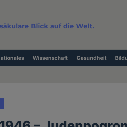
säkulare Blick auf die Welt.
extsuche
nationales
Wissenschaft
Gesundheit
Bild
 1946 – Judenpogro