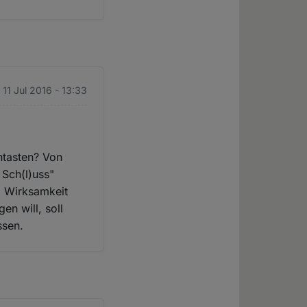
 11 Jul 2016 - 13:33
ntasten? Von
 Sch(l)uss"
i Wirksamkeit
n will, soll
ssen.