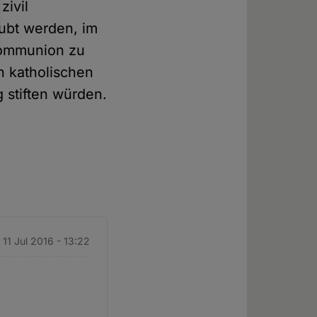
zivil
aubt werden, im
 Kommunion zu
n katholischen
 stiften würden.
 11 Jul 2016 - 13:22