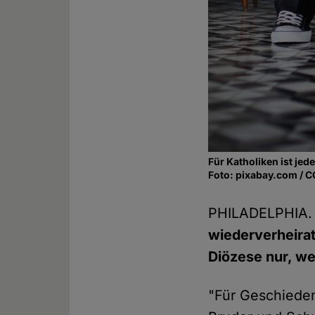
Für Katholiken ist j
Foto: pixabay.com / 
PHILADELPHIA.
wiederverheira
Diözese nur, we
"Für Geschieden