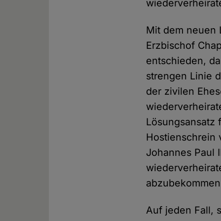
wiederverheirat
Mit dem neuen L
Erzbischof Chap
entschieden, das
strengen Linie 
der zivilen Ehes
wiederverheira
Lösungsansatz f
Hostienschrein
Johannes Paul I
wiederverheirat
abzubekommen
Auf jeden Fall, 