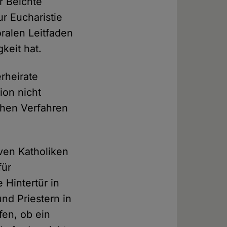
 Beichte
r Eucharistie
oralen Leitfaden
gkeit hat.
rheirate
on nicht
chen Verfahren
ven Katholiken
für
 Hintertür in
nd Priestern in
fen, ob ein