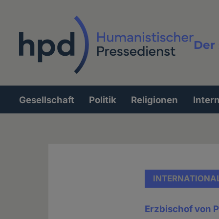
Direkt
zum
Inhalt
Der 
Vollt
Gesellschaft
Politik
Religionen
Inter
Hauptnavigation
INTERNATIONA
Erzbischof von P