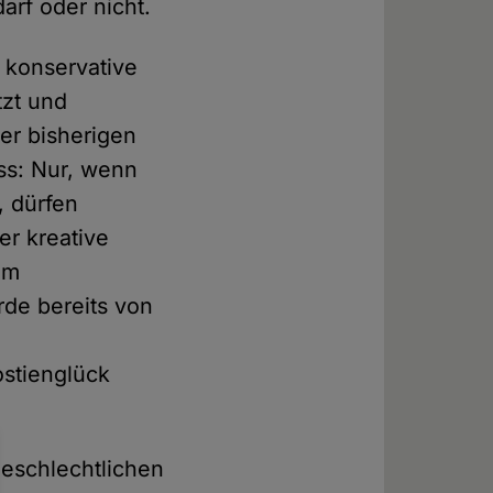
rf oder nicht.
r konservative
tzt und
der bisherigen
ss: Nur, wenn
, dürfen
r kreative
em
de bereits von
ostienglück
hgeschlechtlichen