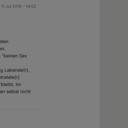
 11 Jul 2016 - 14:02
eten
en.
h "keinen Sex
ng Lebende(r),
iratete(r)
bleibt, im
an selbst nicht