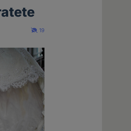
ratete
19