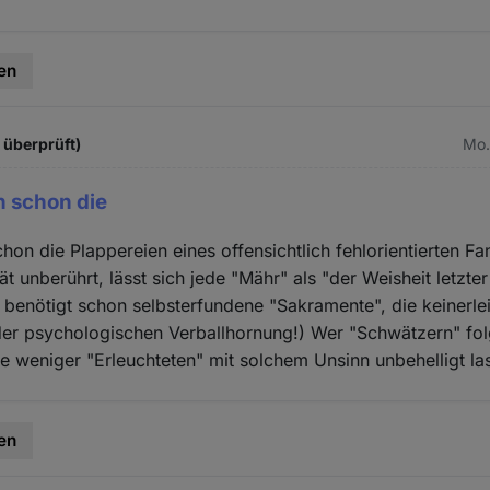
en
t überprüft)
Mo.
 schon die
n die Plappereien eines offensichtlich fehlorientierten Fa
t unberührt, lässt sich jede "Mähr" als "der Weisheit letzter
benötigt schon selbsterfundene "Sakramente", die keinerle
er psychologischen Verballhornung!) Wer "Schwätzern" folge
ne weniger "Erleuchteten" mit solchem Unsinn unbehelligt la
en