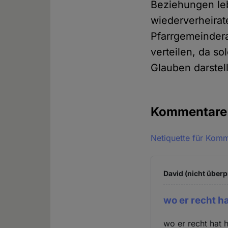
Beziehungen leb
wiederverheirat
Pfarrgemeindera
verteilen, da s
Glauben darstel
Kommentar
Netiquette für Kom
David (nicht überp
wo er recht ha
wo er recht hat h