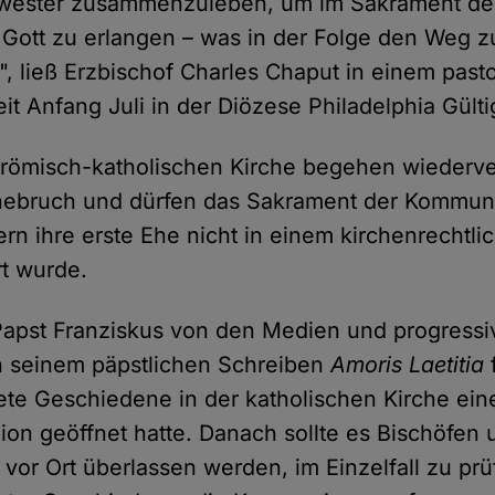
wester zusammenzuleben, um im Sakrament der
Gott zu erlangen – was in der Folge den Weg zu
", ließ Erzbischof Charles Chaput in einem past
eit Anfang Juli in der Diözese Philadelphia Gülti
römisch-katholischen Kirche begehen wiederve
ebruch und dürfen das Sakrament der Kommuni
rn ihre erste Ehe nicht in einem kirchenrechtli
rt wurde.
Papst Franziskus von den Medien und progressi
 in seinem päpstlichen Schreiben
Amoris Laetitia
ete Geschiedene in der katholischen Kirche eine
n geöffnet hatte. Danach sollte es Bischöfen u
or Ort überlassen werden, im Einzelfall zu prü