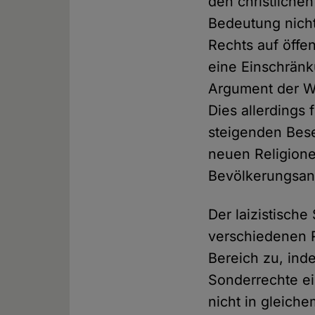
den christliche
Bedeutung nicht
Rechts auf öffe
eine Einschränku
Argument der Wa
Dies allerdings 
steigenden Bese
neuen Religione
Bevölkerungsant
Der laizistisch
verschiedenen R
Bereich zu, inde
Sonderrechte ei
nicht in gleich