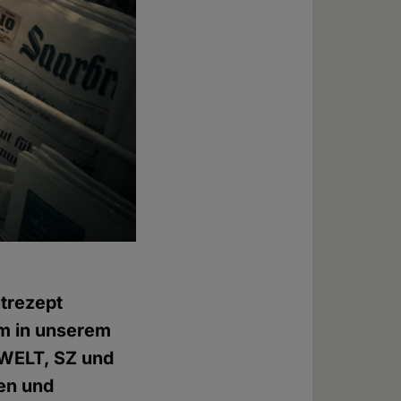
ntrezept
am in unserem
 WELT, SZ und
en und