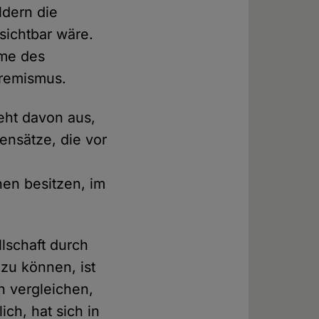
ldern die
 sichtbar wäre.
hme des
tremismus.
geht davon aus,
ensätze, die vor
nen besitzen, im
lschaft durch
 zu können, ist
h vergleichen,
ich, hat sich in