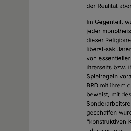
der Realität abe
Im Gegenteil, 
jeder monotheis
dieser Religione
liberal-säkular
von essentielle
ihrerseits bzw. 
Spielregeln vor
BRD mit ihrem d
beweist, mit de
Sonderarbeitsre
geschaffen wur
"konstruktiven 
ad absurdum.