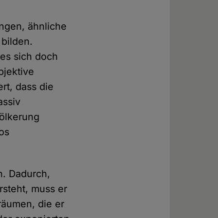
ungen, ähnliche
 bilden.
 es sich doch
bjektive
rt, dass die
assiv
völkerung
los
n. Dadurch,
ersteht, muss er
äumen, die er