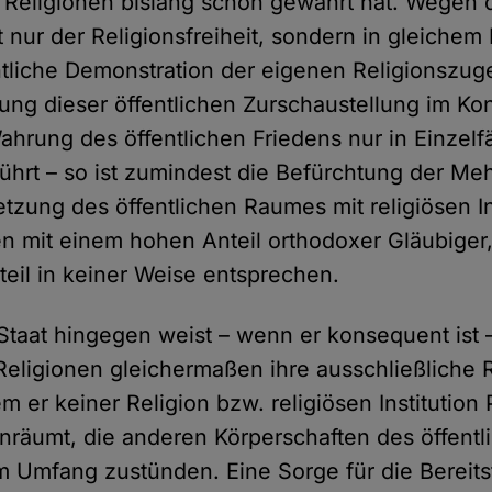
n Religionen bislang schon gewährt hat. Wegen 
 nur der Religionsfreiheit, sondern in gleiche
ntliche Demonstration der eigenen Religionszugeh
ng dieser öffentlichen Zurschaustellung im Konf
hrung des öffentlichen Friedens nur in Einzelfä
führt – so ist zumindest die Befürchtung der Meh
tzung des öffentlichen Raumes mit religiösen I
n mit einem hohen Anteil orthodoxer Gläubiger,
eil in keiner Weise entsprechen.
e Staat hingegen weist – wenn er konsequent ist 
eligionen gleichermaßen ihre ausschließliche R
m er keiner Religion bzw. religiösen Institution 
nräumt, die anderen Körperschaften des öffentl
em Umfang zustünden. Eine Sorge für die Bereits