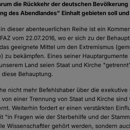
arum die Rückkehr der deutschen Bevölkerung i
ung des Abendlandes" Einhalt gebieten soll und
l in dieser abenteuerlichen Reihe ist ein Komme
FAZ vom 22.07.2016, wo er sich zu der Behauptu
 das geeignete Mittel um den Extremismus (gemei
he) zu bekämpfen. Eines seiner Hauptargumente i
unserem Land seien Staat und Kirche "getrennt"
ls diese Behauptung.
rche nicht mehr Befehlshaber über die exekutive
von einer Trennung von Staat und Kirche sind 
rnt. Weiterhin fordert er einen verstärkten Einfl
it "in Fragen wie der Sterbehilfe und der Stam
nale Wissenschaftler gehört werden, sondern auc