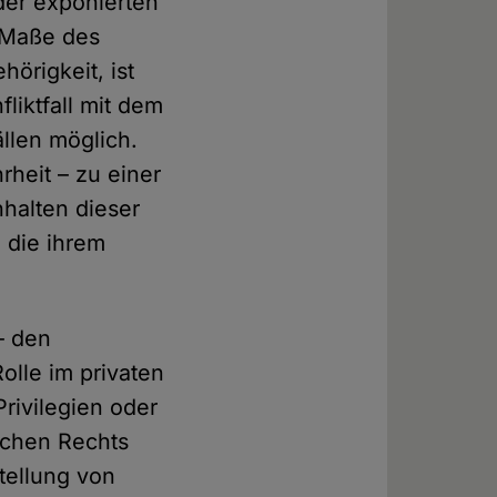
der exponierten
m Maße des
örigkeit, ist
liktfall mit dem
llen möglich.
rheit – zu einer
nhalten dieser
 die ihrem
– den
olle im privaten
Privilegien oder
ichen Rechts
tellung von