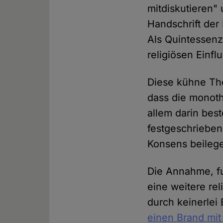
mitdiskutieren" 
Handschrift der 
Als Quintessenz
religiösen Einf
Diese kühne The
dass die monoth
allem darin bes
festgeschrieben
Konsens beileg
Die Annahme, fu
eine weitere rel
durch keinerlei
einen Brand mit