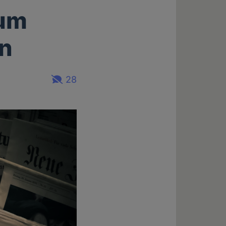
 um
n
28