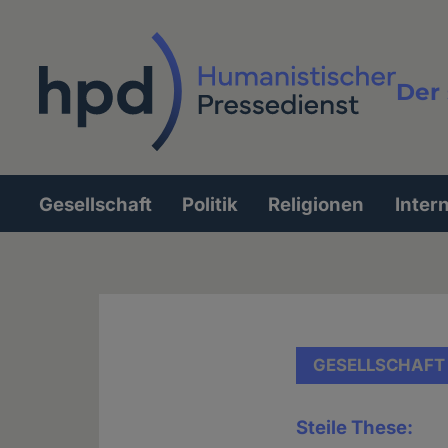
Direkt
zum
Inhalt
Der 
Vollt
Gesellschaft
Politik
Religionen
Inter
Hauptnavigation
GESELLSCHAFT
Steile These: