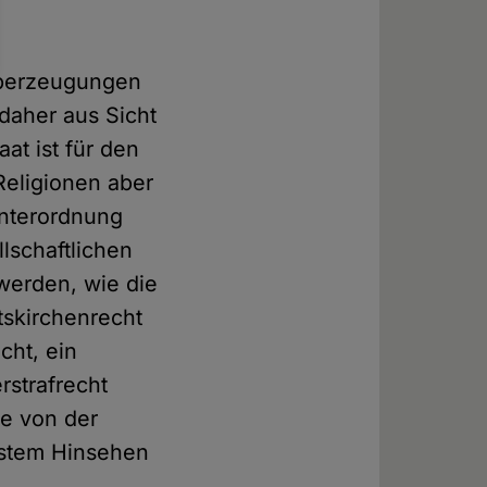
Überzeugungen
 daher aus Sicht
at ist für den
Religionen aber
Unterordnung
llschaftlichen
werden, wie die
tskirchenrecht
cht, ein
rstrafrecht
e von der
erstem Hinsehen