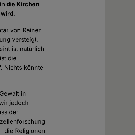
n die Kirchen
 wird.
ntar von Rainer
ng versteigt,
nt ist natürlich
st die
. Nichts könnte
 Gewalt in
wir jedoch
uss der
mzellenforschung
h die Religionen